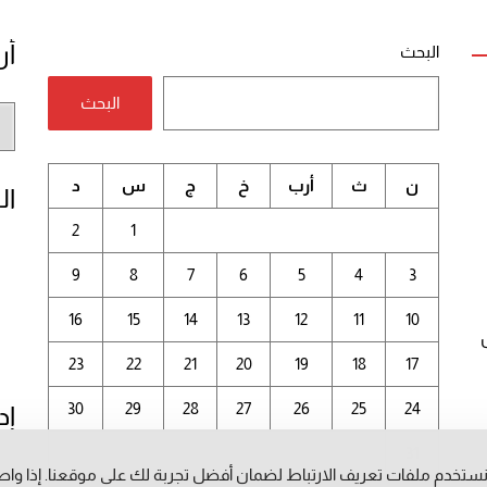
أر
البحث
البحث
أر
الم
ن
ث
أرب
خ
ج
س
د
ال
2
1
9
8
7
6
5
4
3
16
15
14
13
12
11
10
23
22
21
20
19
18
17
30
29
28
27
26
25
24
إد
31
ستخدم ملفات تعريف الارتباط لضمان أفضل تجربة لك على موقعنا. إذا وا