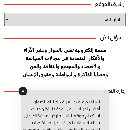
أرشيف الموقع
أرشيف
الموقع
السؤال الآن
منصة إلكترونية تعنى بالحوار ونشر
الآراء
والأفكار المتعددة في مجالات
السياسة
والاقتصاد والمجتمع والثقافة
والفن
وقضايا الذاكرة والمواطنة
وحقوق الإنسان
إدارة التحرير
نستخدم ملفات تعريف الارتباط لضمان
رئيس التحرير: عبد الرحيم التوراني
أفضل تجربة لك على موقعنا. إذا واصلت
رئيس التحرير المساعد: المعطي قبال
استخدام موقعنا، فسنفترض موافقتك على
مديرة التحرير: فاطمة حوحو
سياسة ملفات تعريف الارتباط الخاصة بنا.
لمزيد من المعلومات إقرأ
سياسة الخصوصية