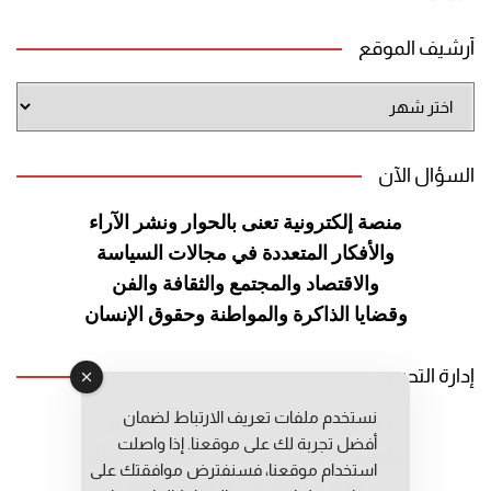
أرشيف الموقع
أرشيف
الموقع
السؤال الآن
منصة إلكترونية تعنى بالحوار ونشر
الآراء
والأفكار المتعددة في مجالات
السياسة
والاقتصاد والمجتمع والثقافة
والفن
وقضايا الذاكرة والمواطنة
وحقوق الإنسان
إدارة التحرير
نستخدم ملفات تعريف الارتباط لضمان
رئيس التحرير: عبد الرحيم التوراني
أفضل تجربة لك على موقعنا. إذا واصلت
رئيس التحرير المساعد: المعطي قبال
استخدام موقعنا، فسنفترض موافقتك على
مديرة التحرير: فاطمة حوحو