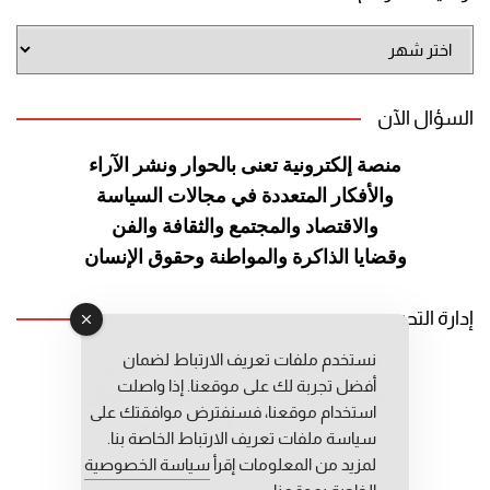
أرشيف
الموقع
السؤال الآن
منصة إلكترونية تعنى بالحوار ونشر
الآراء
والأفكار المتعددة في مجالات
السياسة
والاقتصاد والمجتمع والثقافة
والفن
وقضايا الذاكرة والمواطنة
وحقوق الإنسان
إدارة التحرير
نستخدم ملفات تعريف الارتباط لضمان
رئيس التحرير: عبد الرحيم التوراني
أفضل تجربة لك على موقعنا. إذا واصلت
رئيس التحرير المساعد: المعطي قبال
استخدام موقعنا، فسنفترض موافقتك على
مديرة التحرير: فاطمة حوحو
سياسة ملفات تعريف الارتباط الخاصة بنا.
لمزيد من المعلومات إقرأ
سياسة الخصوصية