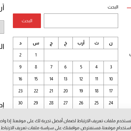
أر
البحث
البحث
أر
الم
ن
ث
أرب
خ
ج
س
د
ال
2
1
9
8
7
6
5
4
3
16
15
14
13
12
11
10
23
22
21
20
19
18
17
30
29
28
27
26
25
24
إد
31
ستخدم ملفات تعريف الارتباط لضمان أفضل تجربة لك على موقعنا. إذا وا
أغسطس 2026
ستخدام موقعنا، فسنفترض موافقتك على سياسة ملفات تعريف الارتباط