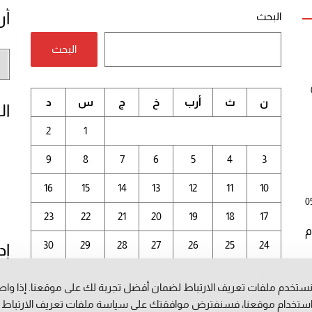
أر
البحث
البحث
أر
الم
ن
ث
أرب
خ
ج
س
د
ال
2
1
9
8
7
6
5
4
3
16
15
14
13
12
11
10
0
23
22
21
20
19
18
17
م
30
29
28
27
26
25
24
إد
31
ستخدم ملفات تعريف الارتباط لضمان أفضل تجربة لك على موقعنا. إذا وا
أغسطس 2026
ستخدام موقعنا، فسنفترض موافقتك على سياسة ملفات تعريف الارتباط