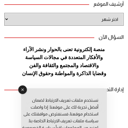
أرشيف الموقع
أرشيف
الموقع
السؤال الآن
منصة إلكترونية تعنى بالحوار ونشر
الآراء
والأفكار المتعددة في مجالات
السياسة
والاقتصاد والمجتمع والثقافة
والفن
وقضايا الذاكرة والمواطنة
وحقوق الإنسان
إدارة التحرير
نستخدم ملفات تعريف الارتباط لضمان
رئيس التحرير: عبد الرحيم التوراني
أفضل تجربة لك على موقعنا. إذا واصلت
رئيس التحرير المساعد: المعطي قبال
استخدام موقعنا، فسنفترض موافقتك على
مديرة التحرير: فاطمة حوحو
سياسة ملفات تعريف الارتباط الخاصة بنا.
لمزيد من المعلومات إقرأ
سياسة الخصوصية