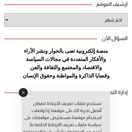
أرشيف الموقع
أرشيف
الموقع
السؤال الآن
منصة إلكترونية تعنى بالحوار ونشر
الآراء
والأفكار المتعددة في مجالات
السياسة
والاقتصاد والمجتمع والثقافة
والفن
وقضايا الذاكرة والمواطنة
وحقوق الإنسان
إدارة التحرير
نستخدم ملفات تعريف الارتباط لضمان
رئيس التحرير: عبد الرحيم التوراني
أفضل تجربة لك على موقعنا. إذا واصلت
رئيس التحرير المساعد: المعطي قبال
استخدام موقعنا، فسنفترض موافقتك على
مديرة التحرير: فاطمة حوحو
سياسة ملفات تعريف الارتباط الخاصة بنا.
لمزيد من المعلومات إقرأ
سياسة الخصوصية