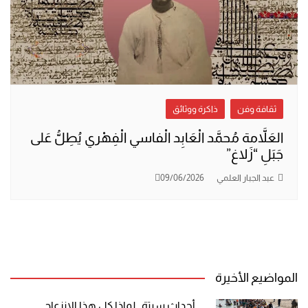
ثقافة وفن
ذاكرة ووثائق
العَلاَّمة مُحمَّد الْعَابِد الْفاسي الْفِهْري يُطِلُّ عَلى
جَبَلِ “زَلاغ”
عبد الجبار العلمي
09/06/2026
المواضيع الأخيرة
أحداث سبتة.. لماذا كل هذا الانزعاج