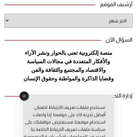
أرشيف الموقع
أرشيف
الموقع
السؤال الآن
منصة إلكترونية تعنى بالحوار ونشر
الآراء
والأفكار المتعددة في مجالات
السياسة
والاقتصاد والمجتمع والثقافة
والفن
وقضايا الذاكرة والمواطنة
وحقوق الإنسان
إدارة التحرير
نستخدم ملفات تعريف الارتباط لضمان
رئيس التحرير: عبد الرحيم التوراني
أفضل تجربة لك على موقعنا. إذا واصلت
رئيس التحرير المساعد: المعطي قبال
استخدام موقعنا، فسنفترض موافقتك على
مديرة التحرير: فاطمة حوحو
سياسة ملفات تعريف الارتباط الخاصة بنا.
لمزيد من المعلومات إقرأ
سياسة الخصوصية