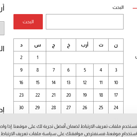
أر
البحث
البحث
أر
الم
ن
ث
أرب
خ
ج
س
د
ال
2
1
9
8
7
6
5
4
3
16
15
14
13
12
11
10
23
22
21
20
19
18
17
30
29
28
27
26
25
24
إد
31
ستخدم ملفات تعريف الارتباط لضمان أفضل تجربة لك على موقعنا. إذا وا
أغسطس 2026
ستخدام موقعنا، فسنفترض موافقتك على سياسة ملفات تعريف الارتباط