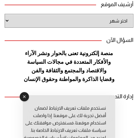
أرشيف الموقع
أرشيف
الموقع
السؤال الآن
منصة إلكترونية تعنى بالحوار ونشر
الآراء
والأفكار المتعددة في مجالات
السياسة
والاقتصاد والمجتمع والثقافة
والفن
وقضايا الذاكرة والمواطنة
وحقوق الإنسان
إدارة التحرير
نستخدم ملفات تعريف الارتباط لضمان
رئيس التحرير: عبد الرحيم التوراني
أفضل تجربة لك على موقعنا. إذا واصلت
رئيس التحرير المساعد: المعطي قبال
استخدام موقعنا، فسنفترض موافقتك على
مديرة التحرير: فاطمة حوحو
سياسة ملفات تعريف الارتباط الخاصة بنا.
لمزيد من المعلومات إقرأ
سياسة الخصوصية