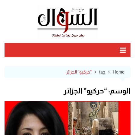
Ski
t
conten
Home
tag
“حركيو” الجزائر
الوسم:
“حركيو” الجزائر