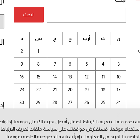
أر
البحث
أر
الم
ن
ث
أرب
خ
ج
س
د
ال
2
1
9
8
7
6
5
4
3
16
15
14
13
12
11
10
23
22
21
20
19
18
17
30
29
28
27
26
25
24
إد
31
ستخدم ملفات تعريف الارتباط لضمان أفضل تجربة لك على موقعنا. إذا وا
أغسطس 2026
ستخدام موقعنا، فسنفترض موافقتك على سياسة ملفات تعريف الارتباط
لخاصة بنا. لمزيد من المعلومات إقرأ
سياسة الخصوصية
الخاصة بموقعنا.