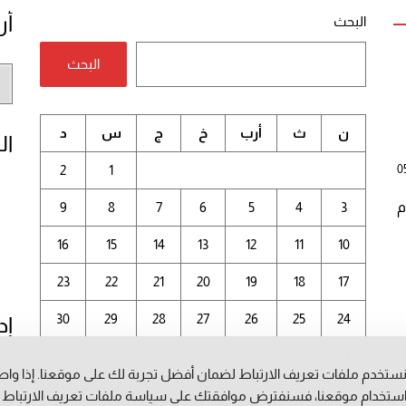
أر
البحث
البحث
أر
الم
ن
ث
أرب
خ
ج
س
د
ال
2
1
0
م
3
4
5
6
7
8
9
16
15
14
13
12
11
10
23
22
21
20
19
18
17
30
29
28
27
26
25
24
إد
31
ستخدم ملفات تعريف الارتباط لضمان أفضل تجربة لك على موقعنا. إذا وا
أغسطس 2026
ستخدام موقعنا، فسنفترض موافقتك على سياسة ملفات تعريف الارتباط