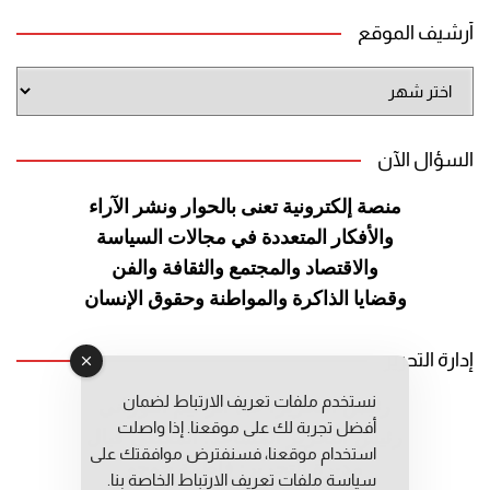
أرشيف الموقع
أرشيف
الموقع
السؤال الآن
منصة إلكترونية تعنى بالحوار ونشر
الآراء
والأفكار المتعددة في مجالات
السياسة
والاقتصاد والمجتمع والثقافة
والفن
وقضايا الذاكرة والمواطنة
وحقوق الإنسان
إدارة التحرير
نستخدم ملفات تعريف الارتباط لضمان
رئيس التحرير: عبد الرحيم التوراني
أفضل تجربة لك على موقعنا. إذا واصلت
رئيس التحرير المساعد: المعطي قبال
استخدام موقعنا، فسنفترض موافقتك على
مديرة التحرير: فاطمة حوحو
سياسة ملفات تعريف الارتباط الخاصة بنا.