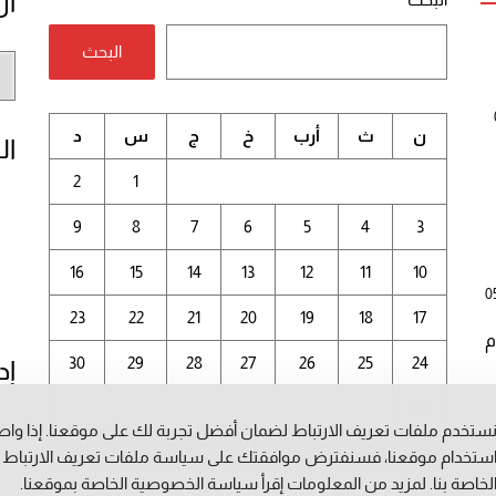
أر
البحث
أر
الم
ن
ث
أرب
خ
ج
س
د
ال
2
1
9
8
7
6
5
4
3
16
15
14
13
12
11
10
0
23
22
21
20
19
18
17
م
30
29
28
27
26
25
24
إد
31
ستخدم ملفات تعريف الارتباط لضمان أفضل تجربة لك على موقعنا. إذا وا
أغسطس 2026
ستخدام موقعنا، فسنفترض موافقتك على سياسة ملفات تعريف الارتباط
لخاصة بنا. لمزيد من المعلومات إقرأ
سياسة الخصوصية
الخاصة بموقعنا.