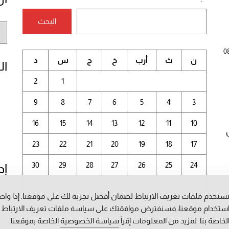
البحث
أر
الم
0
ن
ث
أرب
خ
ج
س
د
ال
2
1
9
8
7
6
5
4
3
16
15
14
13
12
11
10
23
22
21
20
19
18
17
30
29
28
27
26
25
24
إد
31
ستخدم ملفات تعريف الارتباط لضمان أفضل تجربة لك على موقعنا. إذا وا
أغسطس 2026
ستخدام موقعنا، فسنفترض موافقتك على سياسة ملفات تعريف الارتباط
لخاصة بنا. لمزيد من المعلومات إقرأ
سياسة الخصوصية
الخاصة بموقعنا.