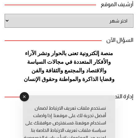
أرشيف الموقع
أرشيف
الموقع
السؤال الآن
منصة إلكترونية تعنى بالحوار ونشر
الآراء
والأفكار المتعددة في مجالات
السياسة
والاقتصاد والمجتمع والثقافة
والفن
وقضايا الذاكرة والمواطنة
وحقوق الإنسان
إدارة التحرير
نستخدم ملفات تعريف الارتباط لضمان
رئيس التحرير: عبد الرحيم التوراني
أفضل تجربة لك على موقعنا. إذا واصلت
رئيس التحرير المساعد: المعطي قبال
استخدام موقعنا، فسنفترض موافقتك على
مديرة التحرير: فاطمة حوحو
سياسة ملفات تعريف الارتباط الخاصة بنا.
لمزيد من المعلومات إقرأ
سياسة الخصوصية