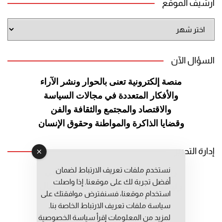
أرشيف الموقع
أرشيف
الموقع
السؤال الآن
منصة إلكترونية تعنى بالحوار ونشر
الآراء
والأفكار المتعددة في مجالات
السياسة
والاقتصاد والمجتمع والثقافة
والفن
وقضايا الذاكرة والمواطنة
وحقوق الإنسان
إدارة التحرير
نستخدم ملفات تعريف الارتباط لضمان
رئيس التحرير: عبد الرحيم التوراني
أفضل تجربة لك على موقعنا. إذا واصلت
رئيس التحرير المساعد: المعطي قبال
استخدام موقعنا، فسنفترض موافقتك على
مديرة التحرير: فاطمة حوحو
سياسة ملفات تعريف الارتباط الخاصة بنا.
لمزيد من المعلومات إقرأ
سياسة الخصوصية