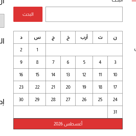
أر
البحث
أر
الم
ن
ث
أرب
خ
ج
س
د
ال
2
1
9
8
7
6
5
4
3
16
15
14
13
12
11
10
23
22
21
20
19
18
17
30
29
28
27
26
25
24
إد
31
أغسطس 2026