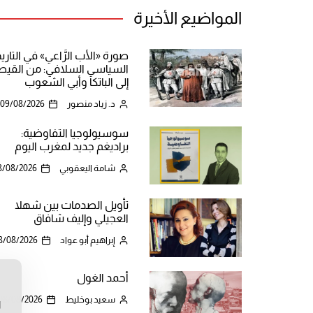
المواضيع الأخيرة
صورة «الأب الرَّاعي» في التاري
السياسي السلافي: من القيص
إلى الباتكا وأبي الشعوب
د. زياد منصور
09/08/2026
سوسيولوجيا التفاوضية:
براديغم جديد لمغرب اليوم
شامة اليعقوبي
8/08/2026
تأويل الصدمات بين شهلا
العجيلي وإليف شافاق
إبراهيم أبو عواد
8/08/2026
أحمد الغول
ن
سعيد بوخليط
08/08/2026
ا