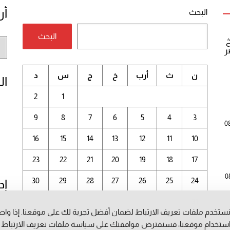
أر
البحث
البحث
خ
أر
ر
الم
ن
ث
أرب
خ
ج
س
د
ال
2
1
9
8
7
6
5
4
3
0
16
15
14
13
12
11
10
23
22
21
20
19
18
17
0
30
29
28
27
26
25
24
إد
31
ستخدم ملفات تعريف الارتباط لضمان أفضل تجربة لك على موقعنا. إذا وا
أغسطس 2026
ستخدام موقعنا، فسنفترض موافقتك على سياسة ملفات تعريف الارتباط