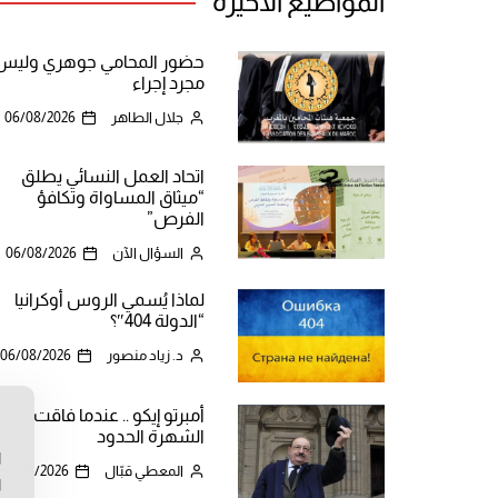
المواضيع الأخيرة
حضور المحامي جوهري وليس
مجرد إجراء
جلال الطاهر
06/08/2026
اتحاد العمل النسائي يطلق
“ميثاق المساواة وتكافؤ
الفرص”
السؤال الآن
06/08/2026
لماذا يُسمي الروس أوكرانيا
“الدولة 404″؟
د. زياد منصور
06/08/2026
أمبرتو إيكو .. عندما فاقت
ن
الشهرة الحدود
ا
المعطي قبّال
06/08/2026
ا