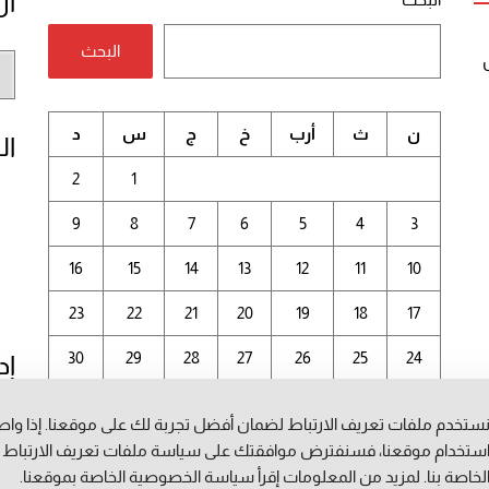
أر
البحث
أر
الم
ن
ث
أرب
خ
ج
س
د
ال
2
1
9
8
7
6
5
4
3
16
15
14
13
12
11
10
23
22
21
20
19
18
17
30
29
28
27
26
25
24
إد
31
ستخدم ملفات تعريف الارتباط لضمان أفضل تجربة لك على موقعنا. إذا وا
أغسطس 2026
ستخدام موقعنا، فسنفترض موافقتك على سياسة ملفات تعريف الارتباط
لخاصة بنا. لمزيد من المعلومات إقرأ
سياسة الخصوصية
الخاصة بموقعنا.