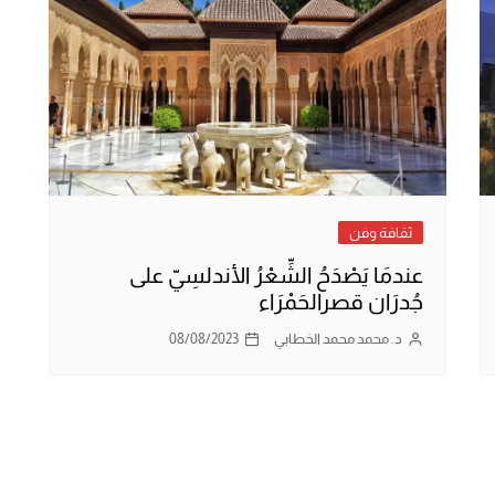
ثقافة وفن
عندمَا يَصْدَحُ الشِّعْرُ الأندلسِيّ على
جُدرَان قصرالحَمْرَاء
د. محمد محمد الخطابي
08/08/2023