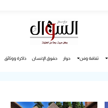
ثقافة وفن
حوار
حقوق الإنسان
ذاكرة ووثائق
راء
سينما
مسرح