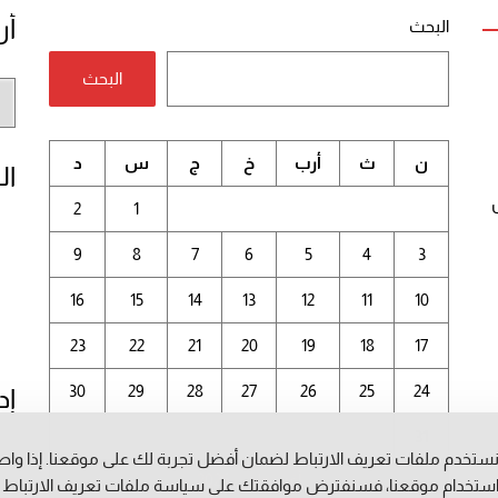
أر
البحث
البحث
أر
الم
ن
ث
أرب
خ
ج
س
د
ال
2
1
9
8
7
6
5
4
3
16
15
14
13
12
11
10
23
22
21
20
19
18
17
30
29
28
27
26
25
24
إد
31
ستخدم ملفات تعريف الارتباط لضمان أفضل تجربة لك على موقعنا. إذا وا
أغسطس 2026
ستخدام موقعنا، فسنفترض موافقتك على سياسة ملفات تعريف الارتباط