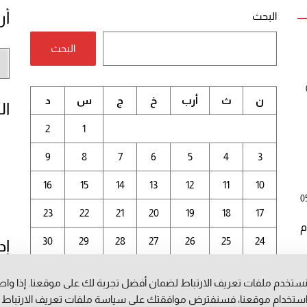
أر
البحث
البحث
أر
الم
ن
ث
أرب
خ
ج
س
د
ال
2
1
9
8
7
6
5
4
3
16
15
14
13
12
11
10
0
23
22
21
20
19
18
17
م
30
29
28
27
26
25
24
إد
31
ستخدم ملفات تعريف الارتباط لضمان أفضل تجربة لك على موقعنا. إذا وا
أغسطس 2026
ستخدام موقعنا، فسنفترض موافقتك على سياسة ملفات تعريف الارتباط