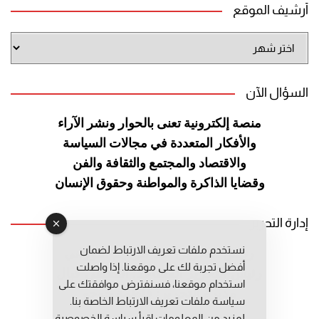
أرشيف الموقع
أرشيف
الموقع
السؤال الآن
منصة إلكترونية تعنى بالحوار ونشر
الآراء
والأفكار المتعددة في مجالات
السياسة
والاقتصاد والمجتمع والثقافة
والفن
وقضايا الذاكرة والمواطنة
وحقوق الإنسان
إدارة التحرير
نستخدم ملفات تعريف الارتباط لضمان
رئيس التحرير: عبد الرحيم التوراني
أفضل تجربة لك على موقعنا. إذا واصلت
رئيس التحرير المساعد: المعطي قبال
استخدام موقعنا، فسنفترض موافقتك على
مديرة التحرير: فاطمة حوحو
سياسة ملفات تعريف الارتباط الخاصة بنا.
لمزيد من المعلومات إقرأ
سياسة الخصوصية