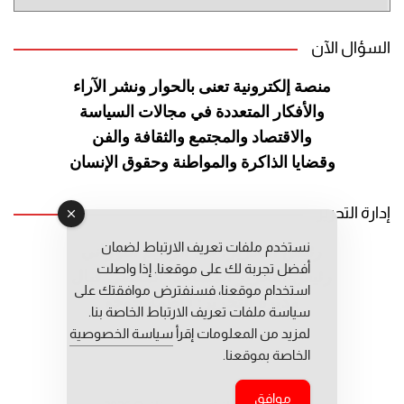
الموقع
السؤال الآن
منصة إلكترونية تعنى بالحوار ونشر
الآراء
والأفكار المتعددة في مجالات
السياسة
والاقتصاد والمجتمع والثقافة
والفن
وقضايا الذاكرة والمواطنة
وحقوق الإنسان
إدارة التحرير
نستخدم ملفات تعريف الارتباط لضمان
رئيس التحرير: عبد الرحيم التوراني
أفضل تجربة لك على موقعنا. إذا واصلت
رئيس التحرير المساعد: المعطي قبال
استخدام موقعنا، فسنفترض موافقتك على
مديرة التحرير: فاطمة حوحو
سياسة ملفات تعريف الارتباط الخاصة بنا.
لمزيد من المعلومات إقرأ
سياسة الخصوصية
الخاصة بموقعنا.
موافق