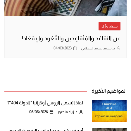
قضايا وآراء
عن التقاعُد والمُتَقاعِدين والقُعُود والإقعَاد!
د. محمد محمد الخطابي
04/03/2023
المواضيع الأخيرة
لماذا يُسمي الروس أوكرانيا “الدولة 404″؟
د. زياد منصور
06/08/2026
أمبرتو إيكو .. عندما فاقت الشهرة الحدود