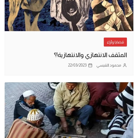
قضايا وآراء
المثقف الانتهازي والانتهازية!؟
محمود القيسي
22/03/2023