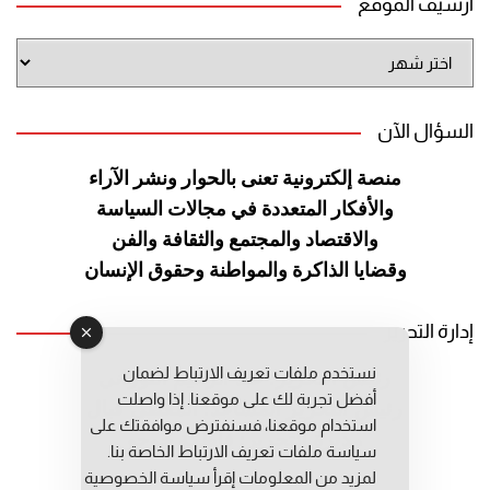
أرشيف الموقع
أرشيف
الموقع
السؤال الآن
منصة إلكترونية تعنى بالحوار ونشر
الآراء
والأفكار المتعددة في مجالات
السياسة
والاقتصاد والمجتمع والثقافة
والفن
وقضايا الذاكرة والمواطنة
وحقوق الإنسان
إدارة التحرير
نستخدم ملفات تعريف الارتباط لضمان
رئيس التحرير: عبد الرحيم التوراني
أفضل تجربة لك على موقعنا. إذا واصلت
رئيس التحرير المساعد: المعطي قبال
استخدام موقعنا، فسنفترض موافقتك على
مديرة التحرير: فاطمة حوحو
سياسة ملفات تعريف الارتباط الخاصة بنا.
لمزيد من المعلومات إقرأ
سياسة الخصوصية