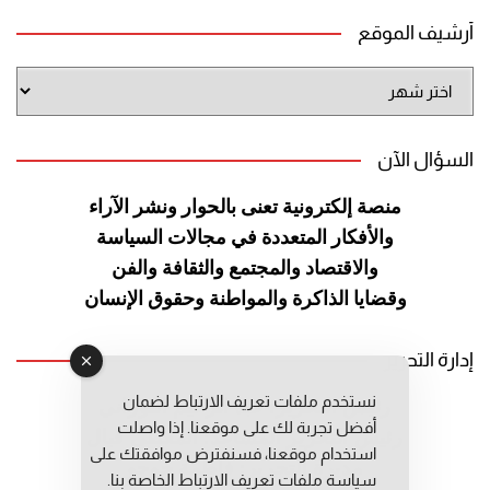
أرشيف الموقع
أرشيف
الموقع
السؤال الآن
منصة إلكترونية تعنى بالحوار ونشر
الآراء
والأفكار المتعددة في مجالات
السياسة
والاقتصاد والمجتمع والثقافة
والفن
وقضايا الذاكرة والمواطنة
وحقوق الإنسان
إدارة التحرير
نستخدم ملفات تعريف الارتباط لضمان
رئيس التحرير: عبد الرحيم التوراني
أفضل تجربة لك على موقعنا. إذا واصلت
رئيس التحرير المساعد: المعطي قبال
استخدام موقعنا، فسنفترض موافقتك على
مديرة التحرير: فاطمة حوحو
سياسة ملفات تعريف الارتباط الخاصة بنا.