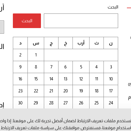
أر
البحث
البحث
أر
الم
ن
ث
أرب
خ
ج
س
د
ال
2
1
9
8
7
6
5
4
3
16
15
14
13
12
11
10
0
23
22
21
20
19
18
17
م
30
29
28
27
26
25
24
إد
31
ستخدم ملفات تعريف الارتباط لضمان أفضل تجربة لك على موقعنا. إذا وا
أغسطس 2026
ستخدام موقعنا، فسنفترض موافقتك على سياسة ملفات تعريف الارتباط