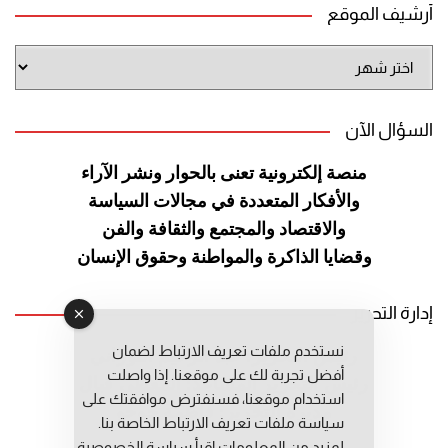
أرشيف الموقع
أرشيف
الموقع
السؤال الآن
منصة إلكترونية تعنى بالحوار ونشر
الآراء
والأفكار المتعددة في مجالات
السياسة
والاقتصاد والمجتمع والثقافة
والفن
وقضايا الذاكرة والمواطنة
وحقوق الإنسان
إدارة التحرير
نستخدم ملفات تعريف الارتباط لضمان
رئيس التحرير: عبد الرحيم التوراني
أفضل تجربة لك على موقعنا. إذا واصلت
رئيس التحرير المساعد: المعطي قبال
استخدام موقعنا، فسنفترض موافقتك على
مديرة التحرير: فاطمة حوحو
سياسة ملفات تعريف الارتباط الخاصة بنا.
لمزيد من المعلومات إقرأ
سياسة الخصوصية