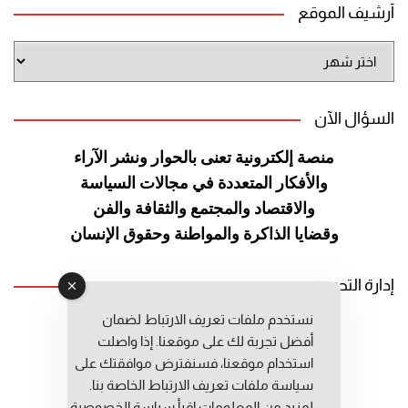
أرشيف الموقع
أرشيف
الموقع
السؤال الآن
منصة إلكترونية تعنى بالحوار ونشر
الآراء
والأفكار المتعددة في مجالات
السياسة
والاقتصاد والمجتمع والثقافة
والفن
وقضايا الذاكرة والمواطنة
وحقوق الإنسان
إدارة التحرير
نستخدم ملفات تعريف الارتباط لضمان
رئيس التحرير: عبد الرحيم التوراني
أفضل تجربة لك على موقعنا. إذا واصلت
رئيس التحرير المساعد: المعطي قبال
استخدام موقعنا، فسنفترض موافقتك على
مديرة التحرير: فاطمة حوحو
سياسة ملفات تعريف الارتباط الخاصة بنا.
لمزيد من المعلومات إقرأ
سياسة الخصوصية