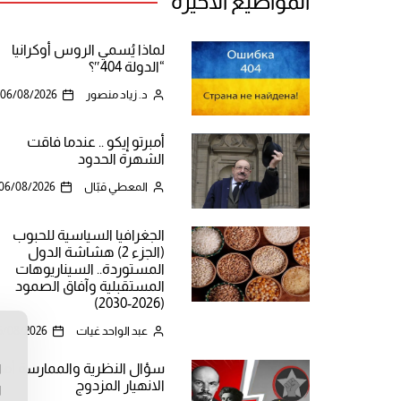
المواضيع الأخيرة
لماذا يُسمي الروس أوكرانيا
“الدولة 404″؟
د. زياد منصور
06/08/2026
أمبرتو إيكو .. عندما فاقت
الشهرة الحدود
المعطي قبّال
06/08/2026
الجغرافيا السياسية للحبوب
(الجزء 2) هشاشة الدول
المستوردة.. السيناريوهات
المستقبلية وآفاق الصمود
(2026-2030)
عبد الواحد غيات
5/08/2026
ن
سؤال النظرية والممارسة أما
ا
الانهيار المزدوج
ا