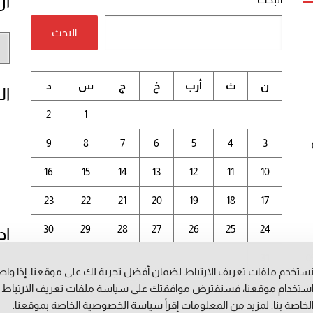
أر
البحث
أر
الم
ن
ث
أرب
خ
ج
س
د
ال
2
1
9
8
7
6
5
4
3
16
15
14
13
12
11
10
23
22
21
20
19
18
17
30
29
28
27
26
25
24
إد
31
0
ستخدم ملفات تعريف الارتباط لضمان أفضل تجربة لك على موقعنا. إذا وا
أغسطس 2026
م
ستخدام موقعنا، فسنفترض موافقتك على سياسة ملفات تعريف الارتباط
لخاصة بنا. لمزيد من المعلومات إقرأ
سياسة الخصوصية
الخاصة بموقعنا.