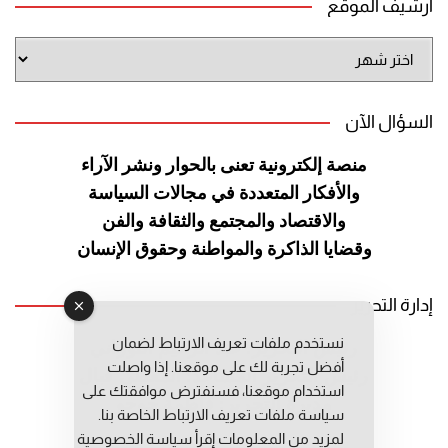
أرشيف الموقع
أرشيف
الموقع
السؤال الآن
منصة إلكترونية تعنى بالحوار ونشر
الآراء
والأفكار المتعددة في مجالات
السياسة
والاقتصاد والمجتمع والثقافة
والفن
وقضايا الذاكرة والمواطنة
وحقوق الإنسان
إدارة التحرير
نستخدم ملفات تعريف الارتباط لضمان
رئيس التحرير: عبد الرحيم التوراني
أفضل تجربة لك على موقعنا. إذا واصلت
رئيس التحرير المساعد: المعطي قبال
استخدام موقعنا، فسنفترض موافقتك على
مديرة التحرير: فاطمة حوحو
سياسة ملفات تعريف الارتباط الخاصة بنا.
لمزيد من المعلومات إقرأ
سياسة الخصوصية