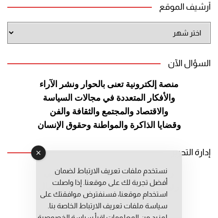
أرشيف الموقع
أرشيف
الموقع
السؤال الآن
منصة إلكترونية تعنى بالحوار ونشر
الآراء
والأفكار المتعددة في مجالات
السياسة
والاقتصاد والمجتمع والثقافة
والفن
وقضايا الذاكرة والمواطنة
وحقوق الإنسان
إدارة التحرير
نستخدم ملفات تعريف الارتباط لضمان
رئيس التحرير: عبد الرحيم التوراني
أفضل تجربة لك على موقعنا. إذا واصلت
رئيس التحرير المساعد: المعطي قبال
استخدام موقعنا، فسنفترض موافقتك على
مديرة التحرير: فاطمة حوحو
سياسة ملفات تعريف الارتباط الخاصة بنا.
لمزيد من المعلومات إقرأ
سياسة الخصوصية