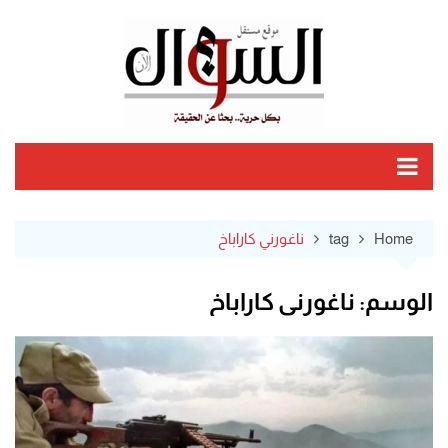
Ski
t
conten
Home
tag
ناغورني كاراباخ
الوسم:
ناغورني كاراباخ