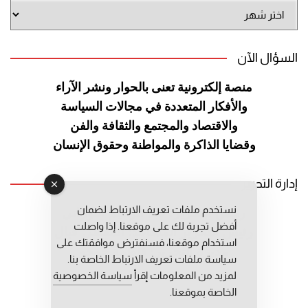
أرشيف
الموقع
السؤال الآن
منصة إلكترونية تعنى بالحوار ونشر
الآراء
والأفكار المتعددة في مجالات
السياسة
والاقتصاد والمجتمع والثقافة
والفن
وقضايا الذاكرة والمواطنة
وحقوق الإنسان
إدارة التحرير
نستخدم ملفات تعريف الارتباط لضمان
رئيس التحرير: عبد الرحيم التوراني
أفضل تجربة لك على موقعنا. إذا واصلت
رئيس التحرير المساعد: المعطي قبال
استخدام موقعنا، فسنفترض موافقتك على
مديرة التحرير: فاطمة حوحو
سياسة ملفات تعريف الارتباط الخاصة بنا.
لمزيد من المعلومات إقرأ
سياسة الخصوصية
الخاصة بموقعنا.