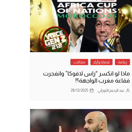
رياضة
قضايا وآراء
مقالات
ماذا لو انكسر “راس لافوكا” وانفجرت
فقاعة مغرب الواجهة؟!
عبد الرحيم التوراني
28/12/2025