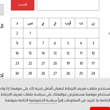
البحث
أر
الم
ن
ث
أرب
خ
ج
س
د
ال
2
1
9
8
7
6
5
4
3
16
15
14
13
12
11
10
23
22
21
20
19
18
17
30
29
28
27
26
25
24
إد
31
ستخدم ملفات تعريف الارتباط لضمان أفضل تجربة لك على موقعنا. إذا وا
أغسطس 2026
ستخدام موقعنا، فسنفترض موافقتك على سياسة ملفات تعريف الارتباط
لخاصة بنا. لمزيد من المعلومات إقرأ
سياسة الخصوصية
الخاصة بموقعنا.
« يوليو