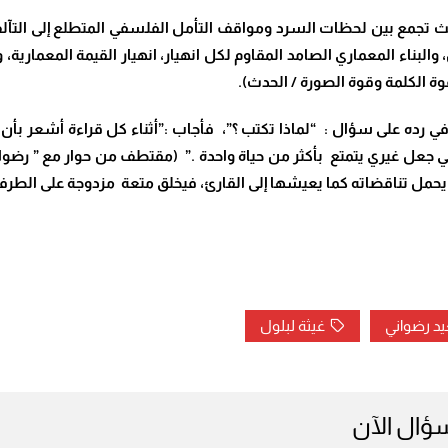
ث تجمع بين لحظات السرد ومواقف التأمل الفلسفي المتطلع إلى التآلف 
البناء المعماري الصامد المقاوم لكل انهيار، انهيار القيمة المعمارية، 
وة الكلمة وقوة الصورة / الحدث).
 رده على سؤال : “لماذا تكتب ؟”، فأجاب :”أثناء كل قراءة أشعر بأن
 جعل غيري يتمتع بأكثر من حياة واحدة .” (مقتطف من حوار مع ” رضوان 
ة، يحمل تناقضاته كما يعيشها إلى القارئ، فيخلق متعة مزدوجة على الطرفي
د رضواني
غيثة لبلول
سؤال الآن