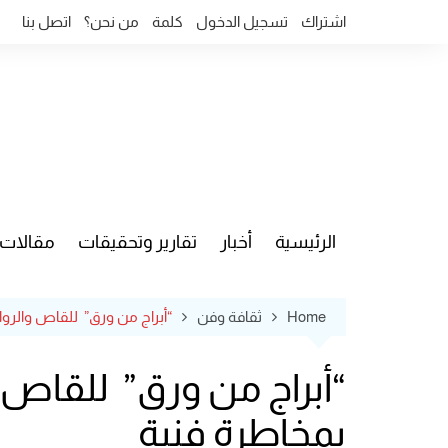
Ski
اشتراك
تسجيل الدخول
كلمة
من نحن؟
اتصل بنا
t
conten
الرئيسية
أخبار
تقارير وتحقيقات
مقالات
قضايا وآ
Home
ثقافة وفن
“أبراج من ورق” للقاص والر
“أبراج من ورق” للقاص 
بمخاطرة فنية