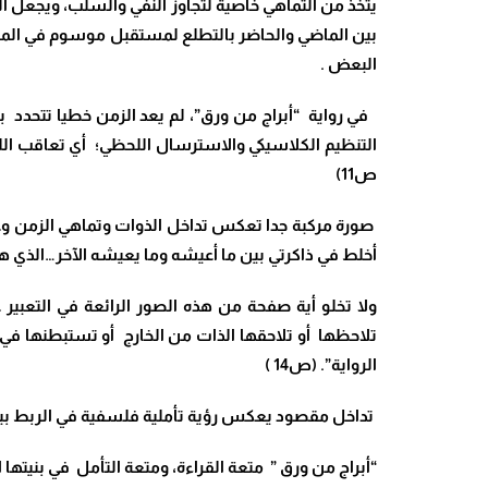
يتخذ من التماهي خاصية لتجاوز النفي والسلب، ويجعل الق
بين الماضي والحاضر بالتطلع لمستقبل موسوم في الماض
البعض .
في رواية “أبراج من ورق”، لم يعد الزمن خطيا تتحدد 
التنظيم الكلاسيكي والاسترسال اللحظي؛ أي تعاقب اللح
ص11)
صورة مركبة جدا تعكس تداخل الذوات وتماهي الزمن وغي
أخلط في ذاكرتي بين ما أعيشه وما يعيشه الآخر…الذي هو أ
ولا تخلو أية صفحة من هذه الصور الرائعة في التعبير
تلاحظها أو تلاحقها الذات من الخارج أو تستبطنها في
الرواية”. (ص14 )
تداخل مقصود يعكس رؤية تأملية فلسفية في الربط بين الأ
“أبراج من ورق ” متعة القراءة، ومتعة التأمل في بنيتها ا