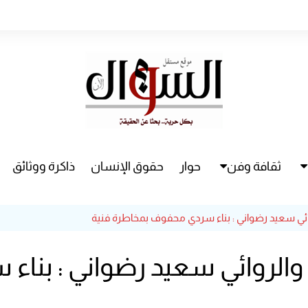
ثقافة وفن
حوار
حقوق الإنسان
ذاكرة ووثائق
راء
سينما
وائي سعيد رضواني : بناء سردي محفوف بمخاطرة فنية
مسرح
والروائي سعيد رضواني : بنا