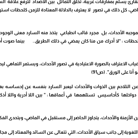
ارئ يسلم بمفارقات غريبة، تخلق التماثل بين الأضداد لترفع علاقة السلب 
ي، كل ذلك في تصور لا يعترف بالدلالة المعتادة للزمن كلحظات استر
بموجبه الأحداث، بل مجرد قالب انطباعي يتخذ منه السارد معنى الوجود 
ظات : “لا أدرك من منا كان يمضي في ذلك الطريق.. بينما صوت أمه أو
اب الاعتراف بالصورة الاعتيادية في تصور الأحداث، ويستمر التماهي
نا على الورق”. (ص91)
 عن التلاحم بين الذوات والأحداث ليعبر السارد بنفسه عن إحساسه بهذ
 دواخلها كأحاسيس تستلهمها في أعماقها : ” بين اللا أدرية واللا أذ
زمنة والأحداث، يتجاوز الحاضر إلى مستقبل في الماضي، ويتحدى الفكرة ك
للغوية إلى جانب سياق الأحداث، التي تتعالى عن السائد والمعتاد إلى مجال