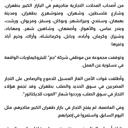
من أصحاب المحلات التجارية متاجرهم في البازار الكبير بطهران،
وشارع فلسطين، وشهران، ومنوشهري بطهران، ومدينة
بهبهان، وسنندج، وبيرانشهر، وبوكان، وسقز، ومريوان، ورشت،
وبندر عباس، والأهواز، وأصفهان، وشاهين شهر، ومهاباد،
وشيراز، وكرمان، وأباده، وبابل، وكرمانشاه، وأراك، وخرم آباد
وغيرها
.
وتوقفت مجموعة من موظفي شركة “جم” للبتروكيماويات الواقعة
في عسلوية عن العمل
.
وأطلقت قوات الأمن الغاز المسيل للدموع والرصاص على التجار
المضربين في سوق الحديد والصلب بطهران
.
وقد تجمع هؤلاء
التجار في سوق الصلب، ورددوا شعار “الموت للديكتاتور
“.
وفي العاصمة، لم يفتح التجار في بازار طهران الكبير متاجرهم، مثل
اليوم السابق، واستمروا في إضرابهم
.