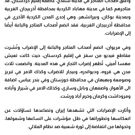
واغلق أصحاب المتاجر في مدينة سنندج، عاصمة إقليم كردستان، قد
متاجرهم كما في مدينة مهاباد الكردية بمحافظة أذربيجان الغربية
وبمدينة بوكان، وبيرانشهر، وهي إحدى المدن الكردية الأخرى في
محافظة أذربيجان الغربية، فقد انضم أصحاب المتاجر والباعة أيضًا
إلى الإضرابات
.
وفي مريوان، انضم أصحاب المتاجر والباعة إلى الإضراب ونُشرت
مقاطع فيديو من سقز في إقليم كردستان، حيث كانت تعيش
مهسا أميني، تُظهر إضراب التجار في هذه المدينة
.
وانضمت ثلاث
مدن هي قروه، وديواندره، وبيجار للاضراب وكذك الامر في تبريز
وصومعة وبهبهان في محافظة خوزستان وفي بندر عباس، اضافة
الى الأهواز، واصفهان وبابل وساري، وكذلك الامر في شيراز وآباده
ومروداشت وكرمان وخرم آباد ورشت.
وأثارت الإضرابات التي تشهدها إيران وتصاعدها تساؤلات عن
انعكاسها وتطوراتها في ظل مؤشرات على اتساعها وشمولها،
وتحولها من انتفاضة إلى ثورة شعبية ضد نظام الملالي
.