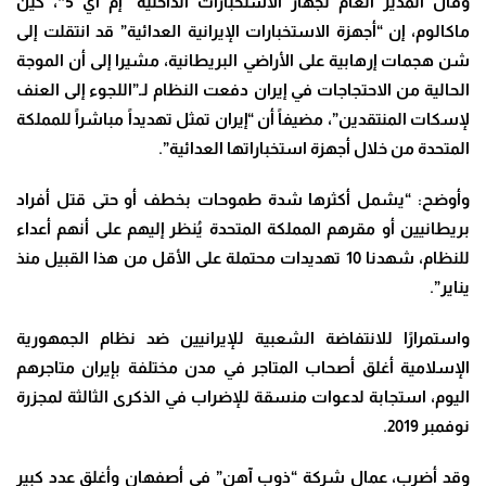
وقال المدير العام لجهاز الاستخبارات الداخلية “إم آي 5″، كين
ماكالوم، إن “أجهزة الاستخبارات الإيرانية العدائية” قد انتقلت إلى
شن هجمات إرهابية على الأراضي البريطانية، مشيرا إلى أن الموجة
الحالية من الاحتجاجات في إيران دفعت النظام لـ”اللجوء إلى العنف
لإسكات المنتقدين”، مضيفاً أن “إيران تمثل تهديداً مباشراً للمملكة
المتحدة من خلال أجهزة استخباراتها العدائية”.
وأوضح: “يشمل أكثرها شدة طموحات بخطف أو حتى قتل أفراد
بريطانيين أو مقرهم المملكة المتحدة يُنظر إليهم على أنهم أعداء
للنظام، شهدنا 10 تهديدات محتملة على الأقل من هذا القبيل منذ
يناير”.
واستمرارًا للانتفاضة الشعبية للإيرانيين ضد نظام الجمهورية
الإسلامية أغلق أصحاب المتاجر في مدن مختلفة بإيران متاجرهم
اليوم، استجابة لدعوات منسقة للإضراب في الذكرى الثالثة لمجزرة
نوفمبر 2019
.
وقد أضرب، عمال شركة “ذوب آهن” في أصفهان وأغلق عدد كبير