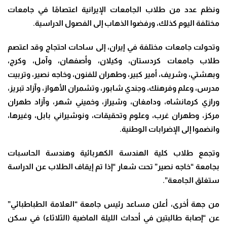
ونظم عدد من طلاب الجامعات الإيرانية اعتصامًا في جامعات
مختلفة اليوم كذلك، ورفضوا الذهاب إلى الفصول الدراسية
.
وتحولت جامعات مختلفة في إيران، إلى ساحات احتجاج وقد اعتصم
طلاب جامعات كردستان، وكيلان، وأصفهان، وآمل، وكرج،
وبهشتي، وشريف، أمير كبير، وطهران للفنون، وخاجه نصير، وتربيت
مدرس، وعلم وفرهنك، وجندي شابور، وتشمران الأهواز، وآزاد تبريز،
ورازي كرمانشاه، ودامغان، وشيراز، وخميني شهر، وآزاد طهران
مركز، وطهران غرب، وعلوم وتحقيقات، ونوشيراني بابل، وغيرها،
وانضموا إلى الإضرابات الوطنية
.
وتجمع طلاب كلية الهندسة الكهربائية وهندسة الحاسبات
بجامعة “خاجه نصير” تحت شعار “إذا تم إيقاف الطلاب عن الدراسة
ستغلق الجامعة”.
من جهة أخرى، أعلن مساعد رئيس جامعة “العلامة الطباطبائي”
عن “إصابة طالبتين في أحداث الليلة الماضية (الثلاثاء) في سكن