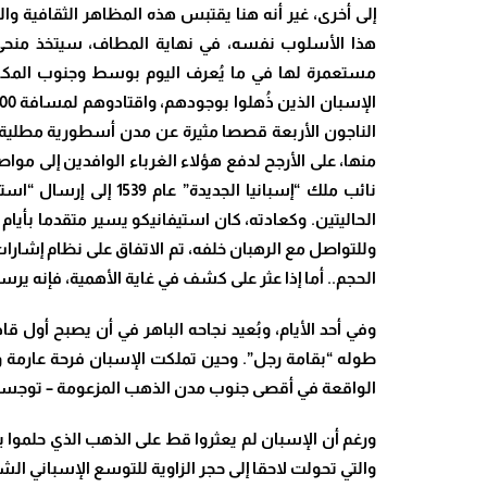
إلى أخرى، غير أنه هنا يقتبس هذه المظاهر الثقافية وال
مستعمرة لها في ما يُعرف اليوم بوسط وجنوب المكسيك.
الناجون الأربعة قصصا مثيرة عن مدن أسطورية مطلية با
منها، على الأرجح لدفع هؤلاء الغرباء الوافدين إلى مو
نائب ملك “إسبانيا ا
الحاليتين. وكعادته، كان استيفانيكو يسير متقدما بأيا
وللتواصل مع الرهبان خلفه، تم الاتفاق على نظام إشار
الحجم.. أما إذا عثر على كشف في غاية الأهمية، فإنه يرسل
​وفي أحد الأيام، وبُعيد نجاحه الباهر في أن يصبح أول 
طوله “بقامة رجل”. وحين تملكت الإسبان فرحة عارمة وظ
الواقعة في أقصى جنوب مدن الذهب المزعومة – توجست من
والتي تحولت لاحقا إلى حجر الزاوية للتوسع الإسباني الش