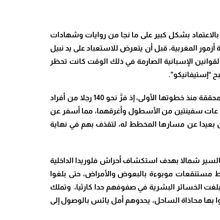
 بالاعتماد بشكل كبير على ما نجا من روايات وشهادات
 أزمور المغربية، قبل أن يتعرض للاستعباد على يد نبيل
 القوانين الإسبانية الصارمة في ذلك الوقت كانت تحظر
ح “إستيفانيكو”.
​وفي يونيو من عام 1527، أبحرت تلك البعثة الطموحة المكونة من خمس سفن تقل على متنها 600 رجل، غير أنها واجهت كارثة محققة منذ خطوتها الأولى، إذ فرَّ نحو 140 رجلا من أفراد
صار عات سفينتين من الأسطول وأغرقهما، مما أسفر عن
لسفن بعيدا عن مسارها المخطط له، لتقذف بهم في نهاية
ي بالسير شمالا بهدف استكشاف أحراش فلوريدا الداخلية
وعة في رحلة شاقة ومضنية، قطعت خلالها نحو 300 ميلا، أي ما يقارب 480 كيلومترا وسط مستنقعات موبوءة بالبعوض والأمراض، حتى بلغوا
لغت الخسائر البشرية في صفوفهم حدا كارثيا، وتملك
روا بها محاذاة الساحل، يحدوهم أمل يائس بالوصول إلى