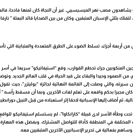
نب يشاهدون مصب نهر الميسيسيبي. غير أن النجاة كان ثمنها فادحا، فال
تفتك بثلثي الإسبان المتبقين، وكان من بين الضحايا قائد البعثة ” نارفاي
أربعة أجزاء، تسلط الضوء على الطرق المتعددة والمتباينة التي تأسست
ناجين المنكوبين جراء تحطم القوارب، وقع “استيفانيكو” سريعا في أسر 
 من الصمود وحيدا والبقاء على قيد الحياة في قلب العالم الجديد. وتوضح 
The Moor’s Accou) المستوحاة من سيرته، والتي وصلت إلى القائمة النهائية لجائزة “بوليتز
ن مجبرا بحكم واقعه على تعلم لغات الآخرين. وبما أن مسقط رأسه ” أز
الية، ثم أضاف إليها الإسبانية لاحقا إثر استعباده من قِبل النبيل دورانط
 وطأة الأسر لدى قبيلة “كارانكاوا”، لم يستسلم استيفانيكو للواقع،
 المختلفة في المنطقة كأداة للتواصل المشترك. وبفضل هذه المهارة، ن
اهم بفعالية في تحرير الإسبانيين الآخرين المتبقيين معه.