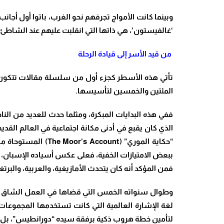
وبينما كانت الأمواج تجرفهم نحو الغرب، باتوا أول أجا
‘غالفيستون’، هي ذاتها التي انقلبت عليهم عند الشاطئ، ل
​من قيد الأسر إلى قيادة الرحلة
تأتي هذه الأسطر كجزء أول من سلسلة مقالات تتكون من 
المئتين والخمسين لتأسيسها.
​ففي هذه البدايات المبكرة، ومثلما حدث للعديد من ال
الذي كان يقبع في أدنى مكانة اجتماعية في العالم القديم،
“حكاية الموري” (nt
ببعض الامتيازات الخفية، فعلى عكس أسياده الإسبان، كا
فمن المؤكد أنه كان يتحدث الأمازيغية، والعربية، والبرتغ
​وطوال سنواته الخمس التي قضاها في العمل الشاق تحت
لغة الإشارة العالمية التي كانت تستخدمها المجموعات
لتأمين خطة هروب ذكية برفقة سيده “دورانطيس”، بل وس