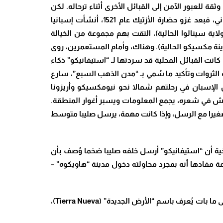
ة للعبور الآمن إلى القبائل الأخرى أثناء ترحاله. لكن
هذا الأسلوب نفسه، في نهاية المطاف، سيتخذ منحى مأساويا يودي بحياته”. وتتداخل الأقدار هنا مع حركة التوسع الإسباني، فبعد غزو حضارة الأزتيك عام 1521، أنشأت إسبانيا
ية سينالوا الحالية)، التقت بهم مجموعة من الخيالة
را جنوبا نحو عاصمة “إسبانيا الجديدة” (مدينة مكسيكو الحالية). وهناك، وأمام المستعمرين، روى
نت القبائل المحلية قد سردتها لـ “استيفانيكو” ذكاء
 الثروات وتأكيد ما سُمي بـ “مدن الذهب السبع”، سارع
عة من الرهبان الإسبان في رحلتهم شمالا نحو نيومكسيكو وأريزونا
الريش في شعره، يجمع المعلومات ويسبر أغوار المنطقة.
 صغيرا مع الرسل، وإذا كانت مهمة، يرسل صليبا متوسط
ريخية أن “استيفانيكو” أرسل خلفه صليبا ضخما وُصف بأن
ة مفادها أنه بمجرد محاولته دخول مدينة “هاويكوه” –
​ورغم أن الإسبان لم يعثروا قط على الذهب الذي حلموا به، فإن رحلة “استيفانيكو” الأخيرة والدروب التي شقها بقدَميه قادتهم إلى ما بات يُعرف باسم “الأرض الجديدة” (Tierra Nueva)،