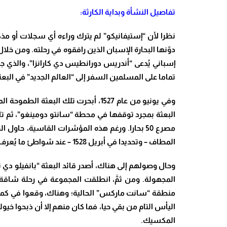
تفاصيل النشأة وبداية الكارثة:
نظرا لأن “إستيفانيكو” لم يترك وراءه أي سجلات أو مذ
دوّنها البحارة الإسبان الذين رافقوه في رحلته. ومن خل
إسباني يُدعى “أندريس دورانطيس دي كارانزا”، والذي جل
تماما على المسلمين السفر إلى “العالم الجديد” في الب
البعثة بمجرد توقفها في محطة “سانتو دومينغو”، ثم ت
مصرع 50 بحارا. ورغم هذه المؤشرات القاسية، ح
المطاف – وتحديدا في أبريل 1528 – عند شواطئ ما يُعرف اليوم بمدينة “سانت بيترسبرغ” في ولاية فلوريدا.
​وحال وصولهم إلى هناك، أصدر قائد البعثة “بانفيلو دي
منطقة “سانت ماركس” الحالية؛ وهناك، وقعوا في كمين
اليأس التام من بقي حيا، فما كان منهم إلا أن ذبحوا خ
المكسيك.