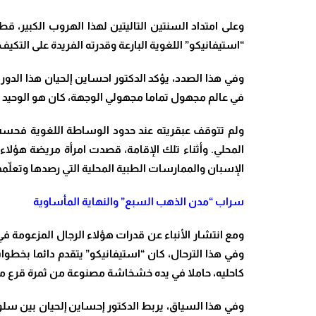
​وعلى امتداد السنتين التاليتين لهذا الهروب الكبير، 
“استيفانيكو” اللغوية البارعة وقدرته الفريدة على التكي
​وفي هذا الصدد، يؤكد الدكتور احساين إلحيان هذا الدو
في عالم مجهول تماما مجهولي الوجهة، كان هو الوحيد ا
​ولم تتوقف عبقريته عند حدود الوساطة اللغوية فحسب
المحلي. وأثناء تلك الإقامة، قصدت امرأة مريضة هؤلاء 
الإسبان والممارسات الطبية المحلية التي رصدها وتعلّمها
سراب “مدن الذهب السبع” والنهاية المأساوية
ومع انتشار الأنباء عن قدرات هؤلاء الرجال المزعوم
وفي هذا الترحال، كان “استيفانيكو” يتقدم دائما بخطو
كاحليه، حاملا في يده خشخاشة مصنوعة من ثمرة قرع مجف
​وفي هذا السياق، يربط الدكتور إحساين إلحيان بين سلو