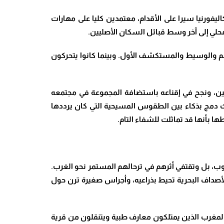
ليفورنيا سيرا على الأقدام، معتمدين كليا على مهارات
ع محلي إلى آخر وسط قبائل السكان الأصليين.
ترجم والوسيط والمستكشف الأول. وبينما كانوا يتحركون
يين، ونجح في إقناعه باستضافة المجموعة في مجتمعه
بحيث دمج بذكاء بين الطقوس المسيحية التي كان يرددها
ها بأنها قد تماثلت للشفاء التام.
، بل وتقتفي أثرهم في ترحالهم المستمر نحو الغرب.
لأصداف البحرية تحيط بذراعيه، وأجراس صغيرة ترن حول
ف المغرب الذين يمتلكون معارف طبية ويتنقلون من قرية