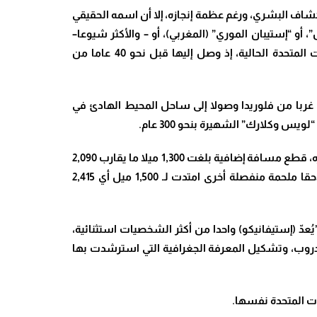
تكشاف البشري، ورغم عظمة إنجازه، إلا أن اسمه الحقيقي
و “إستيبان الموري” (المغربي)، أو – والأكثر شيوعا–
“إستيفانيكو”، كان من أوائل الأفارقة، والمسلمين، والمتحدثين باللغة العربية الموثقين الذين وطئت أقدامهم أرض الولايات المتحدة الحالية، إذ وصل إليها قبل نحو 40 عاما من
سيرا على الأقدام مسافة هائلة تقارب 2,250 ميلا ما يقارب 3,620 كيلومترا، متوجها غربا من فلوريدا وصولا إلى ساحل المحيط الهادئ في
 وكلارك” الشهيرة بنحو 300 عام.
​وخلال هذه الرحلة الأسطورية، وقع في أسر السكان الأصليين، فتعلم لغاتهم وبرع بين القبائل كمعالج وطبيب روحي، وبعد تحرره، قطع مسافة إضافية بلغت 1,300 ميلا ما يقارب 2,090
كيلومترا جنوبا برفقة الناجين الثلاثة الآخرين، وصولا إلى مدينة مكسيكو. غير أنه لم تتوقف طموحاته عند هذا الحد، إذ خاض لاحقا ملحمة منفصلة أخرى امتدت لـ 1,500 ميل أي 2,415
عدّ (إستيفانيكو) واحدا من أكثر الشخصيات استثنائية،
الدروب، وتشكيل المعرفة الجغرافية التي استرشدت بها
ات المتحدة نفسها.