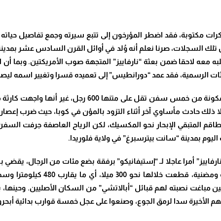
كرات مكتوبة، فقد اضطر المؤرخون إلى تتبع سيرته وجمع تفاصيل حياته
ال تلك السجلات، صرنا نعلم أنه وُلد في أوائل القرن السادس عشر بمدينة
به معه لاحقا ضمن بعثة “نارفاييز” المتجهة صوب الأمريكتين. وبما أن
عثات الرسمية، فقد عمد “دورانطيس” إلى تعميده قسرا وتغيير اسمه ليصب
لا ذلك حادث مأساوي آخر أثناء التزود بالمؤن في كوبا، حيث ضرب إع
اول الطاقم المتبقي الإبحار نحو المكسيك، لكن الرياح العاصفة جرفت ا
 نارفاييز” أمرا عاجلا لـ “إستيفانيكو” برفقة بضع مئات من الرجال، يقض
المجهولة. ومن ثمَّ، انطلقت المجم
 مباغت نصبته لهم قبائل “أبالاتشي” من السكان الأصليين. وحينها، ب
يولهم الأخيرة سدا لرمق الجوع، وصنعوا على عجل خمسة قوارب بدائية أبح