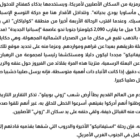
رمزية من السكان الأصليين لأمريكا، ويستخدمها بذكاء كمفتاح للدخول وثق
 وعندما اقترب الرحالة الأربعة أخيرا من منطقة “كولياكان” (في ولا
الإسبان الذين ذُهلوا بوجودهم، واقتادوهم لمسافة 1,300 ميل ما يقارب 2,090 كيلومت
لذهب تقبع في مكان ما من الصحراء الشمالية المجهولة، وهي حكايا كا
اصلة طريقهم بعيدا عن قراهم ومواردهم. وعزما منه على تحديد موقع تلك
لجديدة” عام 1539 إلى إرسال “استيفانيكو” مجددا ليكون دليلا ومستكشفا رئيسيا لمجمو
م عن البعثة الرسمية، متزينا هذه المرة بقلائد من الفيروز حول عنقه و
ات دقيق: إذا كانت الأنباء ذات أهمية متوسطة، فإنه يرسل صليبا خشبيا
 صليبا كبيرا.
قادم من العالم القديم يطأ أرض شعب “زوني بويبلو”، تذكر التقارير التا
نوا أنهم أدركوا بغيتهم، أسرعوا الخطى للحاق به، غير أنهم تلقوا صدم
ه القبائل خيفة، ولقي حتفه على يد سكان الـ “زوني” الأصليين.
امل في الجنوب الغربي الأمريكي.