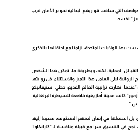
عواصف التي ساقت قواربهم البدائية نحو بر الأمان قرب
يز ” نفسه.
 بها الولايات المتحدة، تزامنا مع احتفالها بالذكرى
القبائل المحلية. لكنه، وبطريقة ما، تمكن هذا الشخص
الروائية ليلى العلمي هذا التميز والاستثناء في روايتها
ر”، حيث تقول:”عندما انهارت تراتبية العالم القديم، حظي استيفانيكو
مور” كانت مدينة أمازيغية خاضعة للسيطرة البرتغالية،
يس.”
 بل استغلها في إتقان لغتهم المنطوقة، مضيفا إليها
جح في التنسيق سرا مع قبيلة منافسة لـ “كارانكاوا”