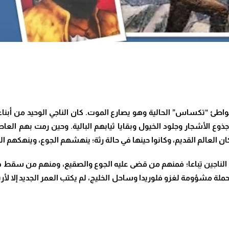
ربيا على شواطئ “تكساس” الحالية وهو يصارع الموت. كان الناجي الوحيد م
جذوع الأشجار وجلود الخيول وبقايا ثيابهم البالية. وحين رمت بهم الع
لعالم القديم، وكانوا حينها في حالة رثة؛ ينهشهم الجوع، وينهكهم البر
ء الناجين تِباعا؛ فمنهم من قضى عليه الجوع والصقيع، ومنهم من سقط 
 في حملة مشؤومة لغزو فلوريدا وساحل الخليج، لم يكتب العمر الجديد إلا 