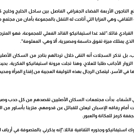
قطع الناجون الأربعة الفضاء الجغرافي الفاصل بين ساحل الخليج وخليج كا
ف الثقافي، وهي المزايا التي أتاحت له التنقل بالمجموعة بأمان من مجتم
ر القيادي قائلا:”لقد غدا استيفانيكو القائد الفعلي للمجموعة، فهو الم
لذي يمتلك ميزة تفوق حاسمة ومصيرية، ألا وهي: المعلومة”.
، بل تذكر السجلات أنه التقى خلال ترحالهم بتاجر من السكان الأصل
الزوار الأجانب طلبا للعلاج، وهنا تجلت مرونة استيفانيكو الفكرية، 
 في الأسر، ليتمكن الرجال بهذه التوليفة العجيبة من إقناع المرأة ومحيط
ة في الشفاء، بدأت مجتمعات السكان الأصليين تقصدهم من كل حدب وصوب
ات أمام رفاقه الإسبان ليعلن للقبائل عن قدومهم، متزينا بأساور من ا
فة كرمز للمكانة والعبور.
ك استيفانيكو وجذوره الثقافية قائلا:”إنه يذكرني بالمتصوفة في أريا