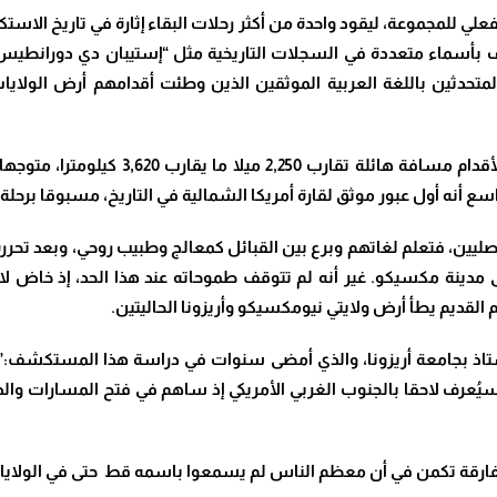
فعلي للمجموعة، ليقود واحدة من أكثر رحلات البقاء إثارة في تاريخ الاس
ف بأسماء متعددة في السجلات التاريخية مثل “إستيبان دي دورانطيس”، أ
​وبين عامي 1528 و1536، قطع “إستيفانيكو” 
نه أول عبور موثق لقارة أمريكا الشمالية في التاريخ، مسبوقا برحلة “لويس
القديم يطأ أرض ولايتي نيومكسيكو وأريزونا الحاليتين.
لأستاذ بجامعة أريزونا، والذي أمضى سنوات في دراسة هذا المستكشف:”يُ
ا سيُعرف لاحقا بالجنوب الغربي الأمريكي إذ ساهم في فتح المسارات و
المفارقة تكمن في أن معظم الناس لم يسمعوا باسمه قط حتى في الولاي