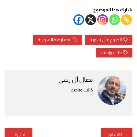
شارك هذا الموضوع
الصراع على سوريا
المعارضة السورية
حلب وإدلب
نضال آل رشي
كاتب وباحث
تصفّح
السابق
التالي