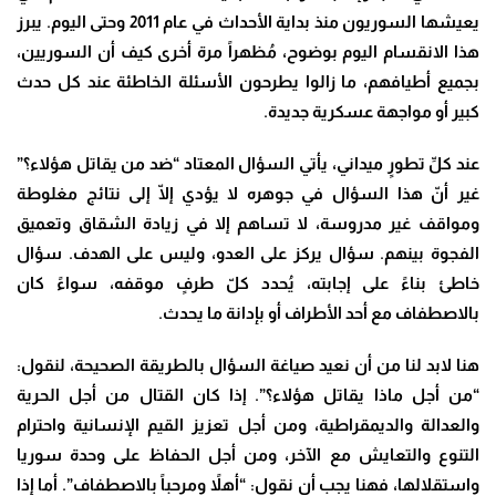
يعيشها السوريون منذ بداية الأحداث في عام 2011 وحتى اليوم. يبرز
هذا الانقسام اليوم بوضوح، مُظهراً مرة أخرى كيف أن السوريين،
بجميع أطيافهم، ما زالوا يطرحون الأسئلة الخاطئة عند كل حدث
كبير أو مواجهة عسكرية جديدة
.
عند كلِّ تطورٍ ميداني، يأتي السؤال المعتاد “ضد من يقاتل هؤلاء؟”
غير أنّ هذا السؤال في جوهره لا يؤدي إلّا إلى نتائج مغلوطة
ومواقف غير مدروسة، لا تساهم إلا في زيادة الشقاق وتعميق
الفجوة بينهم. سؤال يركز على العدو، وليس على الهدف. سؤال
خاطئ بناءً على إجابته، يُحدد كلّ طرفٍ موقفه، سواءً كان
بالاصطفاف مع أحد الأطراف أو بإدانة ما يحدث.
هنا لابد لنا من أن نعيد صياغة السؤال بالطريقة الصحيحة، لنقول:
“من أجل ماذا يقاتل هؤلاء؟”. إذا كان القتال من أجل الحرية
والعدالة والديمقراطية، ومن أجل تعزيز القيم الإنسانية واحترام
التنوع والتعايش مع الآخر، ومن أجل الحفاظ على وحدة سوريا
واستقلالها، فهنا يجب أن نقول: “أهلاً ومرحباً بالاصطفاف”. أما إذا