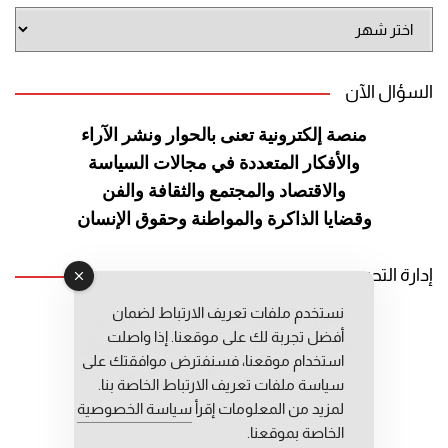
أرشيف
الموقع
السؤال الآن
منصة إلكترونية تعنى بالحوار ونشر
الآراء
والأفكار المتعددة في مجالات
السياسة
والاقتصاد والمجتمع والثقافة
والفن
وقضايا الذاكرة والمواطنة
وحقوق الإنسان
إدارة التحرير
نستخدم ملفات تعريف الارتباط لضمان
رئيس التحرير: عبد الرحيم التوراني
أفضل تجربة لك على موقعنا. إذا واصلت
رئيس التحرير المساعد: المعطي قبال
استخدام موقعنا، فسنفترض موافقتك على
مديرة التحرير: فاطمة حوحو
سياسة ملفات تعريف الارتباط الخاصة بنا.
لمزيد من المعلومات إقرأ
سياسة الخصوصية
الخاصة بموقعنا.