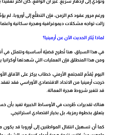
وتؤدي إلى ازدهار سريع. غير أن الواقع، كان أكثر تعقيداً ب
ورغم مرور عقود كم الزمن، فإن التطلُّع إلى أوروبا، لم يؤ
زالت تواجه مشكلات ديموغرافية وهجرة سكانية واعتماداً
لماذا يُثار الحديث الآن عن أرمينيا؟
في هذا السياق، هنا تُطرح قضيّة أساسية وتتمثل في أنه
ومن هذا المنطلق فإن العمليات التي شهدتها أوكرانيا يج
اليوم يُقدَّم للمجتمع الأرمني، خطاب يركز على الآفاق ا
خرجت أرمينيا من الاتحاد الاقتصادي الأوراسي فقد تفقد جز
قد تتغير شروط هجرة العمالة.
يتعلق بخطوة رمزية، بل بخيار اقتصادي استراتيجي.
كما أن تسهيل انتقال المواطنين إلى أوروبا قد يكون مف
واجهت مشكلات نتيجة هجرة أعداد كبيرة من الشباب وال