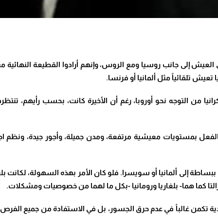
عيش إلى جانب روسيا ومع الروس، وإنهم أرادوا القطيعة النهائية مع ا
تعيش تلقائياً مثل ألمانيا أو فرنسا.
انيا من التوجه نحو أوروبا، رغم أن الأخيرة كانت، بحسب رأيهم، تن
متع بالفعل بمستويات معيشية مرتفعة، ومدن جميلة، وأجور جيدة، ونظم
بساطة إلى ألمانيا أو سويسرا. فلو كان الأمر بهذه السهولة، لكانت بلغا
 زالتا كما هما- بلغاريا ورومانيا -بكل ما لهما من خصوصيات ومشكلات.
ة تكمن غالباً في عدم حرق الجسور، بل في الاستفادة من جميع الفرص ال