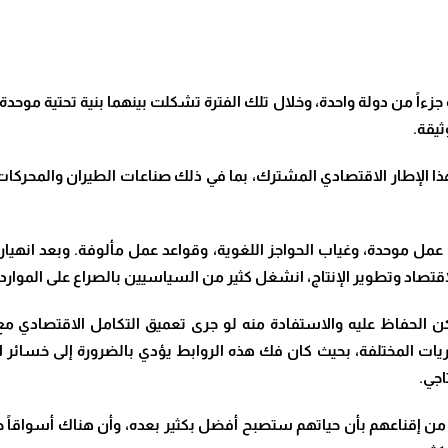
زءاً من دولة واحدة، وخلال تلك الفترة تشكلت بينهما بنية تحتية مو
ثيقة.
الإطار الاقتصادي المشترك، بما في ذلك صناعات الطيران والمحركات 
 موحدة، وغياب الحواجز اللغوية، وقواعد عمل مألوفة. وبعد انهيار ا
يث الاقتصاد وتطوير الإنتاج، انشغل كثير من السياسيين بالصراع على المو
كن الحفاظ عليه والاستفادة منه لو جرى تعميق التكامل الاقتصادي مع 
يات المختلفة، بحيث كان فك هذه الروابط يؤدي بالضرورة إلى خسائر ا
اجي.
 من إقناعهم بأن حياتهم ستصبح أفضل بكثير بعده، وأن هناك أسواقاً 