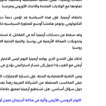
تعاونها مع الولايات المتحدة والاتحاد الأوروبي وفرنسا.
باعتقاد أرمينيا، فإن هذه السياسة قد تؤمن دعماً د
التكنولوجي، وتوفر هامشاً أوسع للمناورة السياسية خا
وقد سقط من حسابات أرمينيا أنه في المقابل، لا تستطيع 
وتحويلات العمالة الأرمنية في روسيا، والبنية التحتية ا
روسيا.
لذلك فإن التحدي الذي يواجه أرمينيا اليوم ليس الاختي
أرمني مع الغرب إذا تحول إلى مسار استراتيجي يؤدي في ا
ومن الناحية الاقتصادية البحتة، فإن خسارة الامتيازات 
تبقى المكاسب المحتملة من الشراكة الغربية رهناً بقد
حول سؤال أساسي: هل تستطيع أرمينيا تعميق علاقاتها م
التوتر الروسي–الأرمني وأثره في مكانة أذربيجان ضمن 