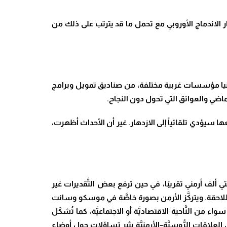
ار الاندماج الأوروبي مع تحمل ما قد يترتب على ذلك من
انيا مؤسسات غربية مختلفة، من صناديق تمويل وبرامج
اضي والعوائق التي تحول دون النجاح.
يؤدي تلقائياً إلى الازدهار. غير أن الأحداث أظهرت،
ئتي ألف أرمني تقريبًا، في حين ترفع بعض التَّقديرات غير
 اللاحقة. ويتركَّز الأرمن بصورة خاصَّة في موسكو وسانت
ن النَّاحية الاقتصاديَّة أو الاجتماعيَّة، كما تُشكّل
 العلاقات الرُّوسيَّة–الأرمنيَّة يثير تساؤلات حول أوضاع