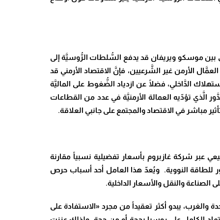
 بين موسكو ويريفان قد يدفع السُّلطات الرُّوسيَّة إلى
َّال الأرمن غير الشَّرعيين، فإنَّ الاقتصاد الأرمني قد
ستهلاك الدَّاخلي، فضلًا عن ازدياد الضُّغوط على الماليَّة
ور الَّذي تؤدّيه العمالة الأرمنيَّة في عدد من القطاعات
ن تأثير مباشر في الاقتصاد والمجتمع على جانبي العلاقة.
عي عبر شركة غازبروم بأسعار تفضيلية نسبياً مقارنة
ر للطاقة النووية. ويُعدّ هذا العامل أحد أسباب حرص
الصناعة والنقل والأسعار الداخلية.
ة والغرب، يبدو أكثر تعقيداً من مجرد «الاستفادة على
اعتماد الكامل على روسيا بحجة أو من حجة، ولذلك عززت