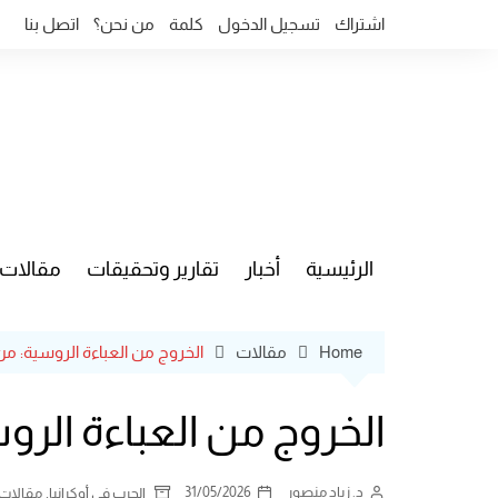
Ski
اشتراك
تسجيل الدخول
كلمة
من نحن؟
اتصل بنا
t
conten
الرئيسية
أخبار
تقارير وتحقيقات
مقالات
قضايا وآ
Home
مقالات
الخروج من العباءة الروسية: من أو
الخروج من العباءة الروسي
د. زياد منصور
31/05/2026
,
الحرب في أوكرانيا
مقالات