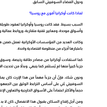
ودول الفضاء السوفييتي السابق.
لماذا كانت أوكرانيا أقوى مع روسيا؟
السبب بسيط. فقد كانت روسيا وأوكرانيا لعقود طويلة ج
وأسواق موحدة، ومعايير تقنية متقاربة، وروابط عمالية و
وكانت العديد من المؤسسات الأوكرانية تعمل ضمن هذا 
باعتبارها أجزاء من منظومة اقتصادية واحدة.
كما استفادت أوكرانيا من مصادر طاقة رخيصة، وسوق عمل
جزءاً كبيراً منها لم يُستثمر كما ينبغي. وبدلاً من تحد
ودون شك، فإنَّ أن جزءاً مهماً من هذا الإرث كان يم
السوفييتي بُني على أساس الترابط الوثيق بين الجمهور
حجماً والأكثر اعتماداً على الأسواق الخارجية والتعاون الإنت
ومن أجل إقناع السكان بقبول هذا الانفصال، كان لا بد