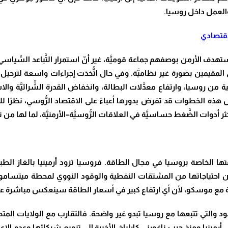
 والعمل داخل روسيا.
لاقتصادي
دف الأرمن بوصفهم جماعة قوميَّة، غير أنّ استمرار التَّباعد السِّياسي
المقيمين بصورة غير نظاميَّة. وفي حال اتُّخذت إجراءات واسعة لترحيل العم
تية من روسيا، وارتفاع معدَّلات البطالة، وانخفاض القدرة الشِّرائيَّة والا
ثل هذه الخطوات قد تفرض بدورها أعباءً على الاقتصاد الرُّوسي، نظرًا للدَّ
كثر أدوات الضَّغط حساسيَّة في العلاقات الرُّوسيَّة–الأرمنيَّة، لما لها م
ا الخاصة بروسيا في مجال الطاقة. فروسيا تزود أرمينيا بالغاز الطبي
اً من احتياجاتها من المشتقات النفطية والوقود النووي لمحطة ميتسامو
ة مع موسكو، لأن أي ارتفاع كبير في أسعار الطاقة سينعكس مباشرة على 
د والتي تتبعها مع روسيا تبدو غير واضحة. فالتقارب مع الولايات المتحد
رمينيا ومنذ حرب ناغورني كاراباخ الأخيرة إلى تنويع شركائها وعدم ال