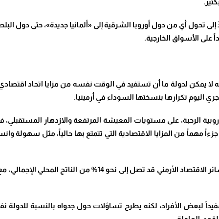
كثير.
دِّ إلى تحول أي من دول أوروبا الشرقية إلى «ألمانيا جديدة»، حتى دول ال
 على الأسواق الخارجية.
 لا يمكن لدولة ما أن تستفيد في الوقت نفسه من مزايا اتحاد اقتصادي م
ري اليوم تكرارها بنسختها السوداء في أرمينيا.
لأوروبية الرحبة، على مستويات المعيشة المرتفعة والازدهار المستقبلي، 
ءاً مهماً من المزايا الاقتصادية التي تتمتع بها حالياً، مثل سهولة وان
هناك تقديرات طُرحت في الأوساط الخبيرة تفيد بأن خسائر الاقتصاد ا
يداً لبعض الأفراد، لكنه يطرح تساؤلات حول جدواه بالنسبة للدولة نف
قوى العاملة.