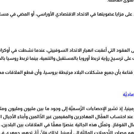
اظ على مزايا عضويتها في الاتحاد الاقتصادي الأوراسي، أو المضي في مس
ى العقود التي أعقبت انهيار الاتحاد السوفييتي، عندما نشطت في أوكر
ى ترسيخ رؤية تربط أوروبا بالمستقبل والتنمية، بينما تربط روسيا بالم
اعة بأن جميع مشكلات البلاد مرتبطة بروسيا، وأن قطع العلاقات معها س
اديَّة
ج أرمينيا، إذ تشير الإحصاءات الرَّسميَّة إلى وجود ما بين مليون ومليون وم
عند احتساب العمَّال المهاجرين والمقيمين غير الدَّائمين وأبناء الأجيال
از. وتمثّل هذه الجالية عنصرًا مهمًّا في العلاقات بين البلدين، سواء م
م مصادر التَّحويلات الماليَّة إلى أرمينيا. لذلك فإنَّ أيَّ تدهور جوهري في