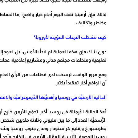
لذلك فإنّ أرمينيا تقف اليوم أمام خيار واضح: إما الحف
مخاطر وتكاليف.
كيف تشكلت النزعات المؤيدة لأوروبا؟
دون شك فإن هذه العملية لم تبدأ بالأمس، بل تعود إل
تعليمية ومنظمات مجتمع مدني ومشاريع إعلامية، عملت عل
ومع مرور الوقت، ترسخت لدى قطاعات من الرأي العام قن
أن الواقع أكثر تعقيداً بكثير.
الجالية الأرمنيَّة في روسيا وأهميَّتها الدِّيموغرافيَّة والاقتص
تُعدّ الجالية الأرمنيَّة في روسيا أكبر تجمّع للأرمن خار
الرَّسميَّة العدد إلى ما بين مليوني وثلاثة ملايين شخص 
بطرسبورغ وإقليم كراسنودار ومدن جنوب روسيا وشمال القوق
روسيا الوجهة الرَّئيسة للعمَّال الأرمن في الخارج وأحد أه