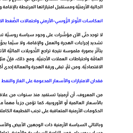
الجالية الأرمنيَّة ومستقبل امتيازاتها المرتبطة بالإقامة
انعكاسات التَّوتر الرُّوسي–الأرمني واحتمالات الضَّغط ا
لا توجد حتّى الآن مؤشّرات على وجود سياسة روسيَّة تسته
تشديد إجراءات الهجرة والعمل والإقامة، ولا سيَّما بحقّ 
يتأثّر بصورة ملموسة نتيجة تراجع التَّحويلات الماليَّة الآ
العامَّة واحتياطات العملات الأجنبيَّة. ومع ذلك، فإنَّ م
الاقتصاديَّة. ومن ثمَّ، تبقى ورقة الهجرة والعمالة إحدى أ
فقدان الامتيازات والأسعار المدعومة على الغاز والنفط
من المعروف، أن أرمينيا تستفيد منذ سنوات من علاقته
بالأسعار العالمية أو الأوروبية، كما تؤمن جزءاً مهم
الحكومات الأرمنية المتعاقبة على تجنب القطيعة الكامل
وبالتالي السياسة الأرمنية ذات الوجهين الأبيض والأسو
حساب روسيا». فمن الناحية السياسية والأمنية، تحاول أ