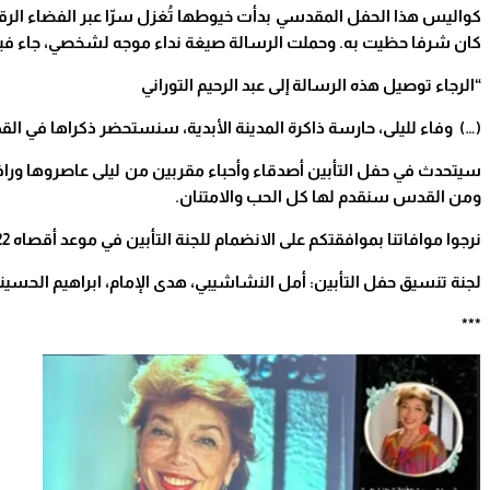
كواليس هذا الحفل المقدسي بدأت خيوطها تُغزل سرّا عبر الفضاء الرقم
كان شرفا حظيت به. وحملت الرسالة صيغة نداء موجه لشخصي، جاء في
“
الرجاء توصيل هذه الرسالة إلى عبد الرحيم التوراني
(…)
وفاء لليلى، حارسة ذاكرة المدينة الأبدية، سنستحضر ذكراها في القدس في 16 أيار 2026، وندعوكم لمشاركتنا 
سيتحدث في حفل التأبين أصدقاء وأحباء مقربين من ليلى عاصروها ورافق
ومن القدس سنقدم لها كل الحب والامتنان
.
نرجوا موافاتنا بموافقتكم على الانضمام للجنة التأبين في موعد أقصاه 2026/4/22
لجنة تنسيق حفل التأبين: أمل النشاشيبي، هدى الإمام، ابراهيم الحسين
***