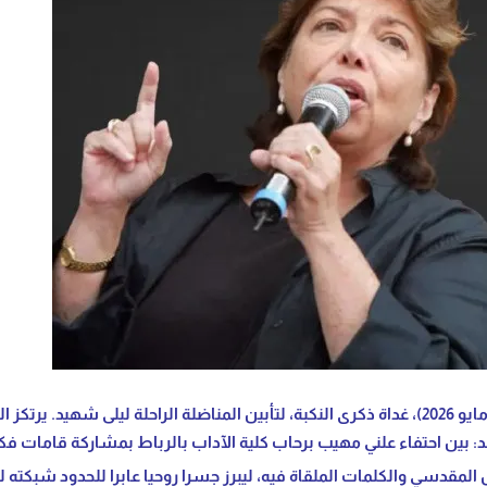
تحقيق صحفي يوثق التزامن الرمزي لحدثين أقيما في يوم واحد (16 مايو 2026)، غداة ذكرى النكبة، لت
بين احتفاء علني مهيب برحاب كلية الآداب بالرباط بمشاركة قامات فكري
لمقدسي والكلمات الملقاة فيه، ليبرز جسرا روحيا عابرا للحدود شبكته 