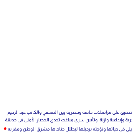
أبين المناضلة الراحلة ليلى شهيد. يرتكز التحقيق على مراسلات خاصة وحصرية بين الصحفي والكاتب عبد الرحيم
ة وإبداعية وازنة، وتأبين سري مباغت تحدى الحصار الأمني في حديقة
♦
ليلى في حياتها وتوّجته برحيلها ليظلل جناحاها مشرق الوطن ومغربه