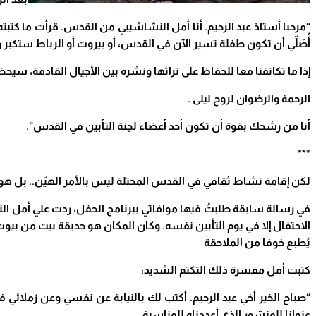
“
أُصَلِّي أن تكون طفلة تسير الآن في القدس، أو بيروت أو الرباط ستكبر
إذا ما تكاتفنا معا للحفاظ على تراثها ونشره بين الأجيال القادمة، سي
الرحمة والرضوان لروح ليلى
.
أنا من رشحك بقوة أن تكون أحد أعضاء لجنة التأبين في القدس”
.
***
لكن إقامة نشاط ثقافي في القدس المحتلة ليس بالأمر الهيّن.. بل هو 
في رسالة سابقة طلبتُ فيها موافاتي ببرنامج الحفل، ردت علي أمل ا
الاحتفال إلا في يوم التأبين نفسه. وكان المكان هو حديقة بيت من بيوت
يُطبع خوفا من الملاحقة
كتبت أمل مفسرة ذلك التكتم الشديد
:
“
صباح الخير أخي عبد الرحيم. أكتب لك بالنيابة عن نفسي وعن زملائي في
عنوانا للمنشور الذي أعددناه للمناسبة
.