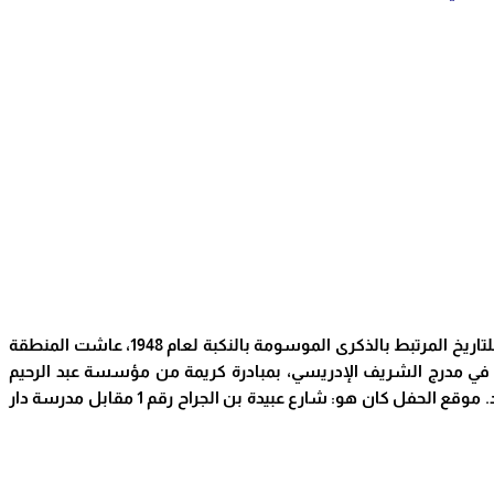
في التاريخ نفسه، المصادف لتاريخ 16 ماي الحالي، أي لليوم الموالي للتاريخ المرتبط بالذكرى الموسومة بالنكبة لعام 1948، عاشت المنطقة
باط في مدرج الشريف الإدريسي، بمبادرة كريمة من مؤسسة عبد الرحيم
بوعبيد.. في هذا اليوم السبت 16 ماي 2026، في القدس كان أصدقاء ومحبو ليلى شهيد يجتمعون لغاية الهدف النبيل، في حفل تأبين ليلى شهيد. موقع الحفل كان هو: شارع عبيدة بن الجراح رقم 1 مقابل مدرسة دار