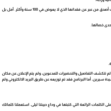
مرحبا أستاذ عبد الرحيم. أنا أمل النشاشيبي من القدس. قرأت ما كتبته عن ليلى شهيد في أكثر من موقع. وشعرت أنك تعرفها عن قرب، وأنك أصدق من عبر عن فقدانها الذي لا يعوض في 100 سنة وأكثر. آمل بل
إحدى خصالها
.
.
م تتكشف التفاصيل والتحضيرات للمدعوين، ولم يتم الإعلان عن مكان
ة سيرين. أما البرنامج فقد تم توزيعه عن طريق البريد الالكتروني ولم
 الكلمات الرائعة التي كتبتها في وداع حيبتنا ليلى. استعملنا كلماتك