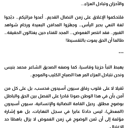
والأحزان وتبادل العزاء..
.
فلتحكموا الإغلاق على زمن النضال القديم
..
أعدوا مراثيكم… دبّجوا
لغة النعي بحبر اليأس… وجهّزوا المدافن البعيدة ورخام شواهد
القبور.. فقد انتصر الغموض
.
..
المجد للفناء حين يغتالون الحقيقة…
طالما أن الحق يموت بالتقسيط
!
***
يهبط النبأ حزينا وقاسيا، كما وصفه الصديق الشاعر محمد بنيس
ونحن نتبادل العزاء المر هذا الصباح الكئيب والموجع..
ثقيلا لا على قلوب رفاق سيون أسيدون فحسب، بل على كل من
آمن بأن في هذا الوطن صوتا قادرا على الفصل بين الحق والباطل
بوضوح مطلق. رحيل القامة النضالية والإنسانية، سيون أسيدون
(المعطي)، ليس حادثا عابرا في سجل النهايات، بل هو إشارة
مؤلمة إلى أن ثمن الوضوح في زمن الغموض لا يزال باهظا حد
الاغتيال
.