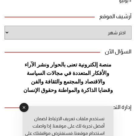
« يوليو
أرشيف الموقع
أرشيف
الموقع
السؤال الآن
منصة إلكترونية تعنى بالحوار ونشر
الآراء
والأفكار المتعددة في مجالات
السياسة
والاقتصاد والمجتمع والثقافة
والفن
وقضايا الذاكرة والمواطنة
وحقوق الإنسان
إدارة التحرير
نستخدم ملفات تعريف الارتباط لضمان
رئيس التحرير: عبد الرحيم التوراني
أفضل تجربة لك على موقعنا. إذا واصلت
رئيس التحرير المساعد: المعطي قبال
استخدام موقعنا، فسنفترض موافقتك على