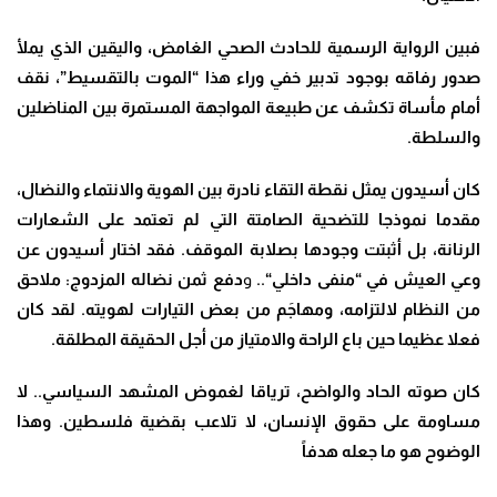
فبين الرواية الرسمية للحادث الصحي الغامض، واليقين الذي يملأ
صدور رفاقه بوجود تدبير خفي وراء هذا “الموت بالتقسيط”، نقف
أمام مأساة تكشف عن طبيعة المواجهة المستمرة بين المناضلين
والسلطة
.
كان أسيدون يمثل نقطة التقاء نادرة بين الهوية والانتماء والنضال،
مقدما نموذجا ل
لتضحية الصامتة
التي لم تعتمد على الشعارات
الرنانة، بل أثبتت وجودها بصلابة الموقف. فقد اختار أسيدون عن
وعي العيش في
“
منفى داخلي
“..
و
دفع ثمن نضاله المزدوج: ملاحق
من النظام لالتزامه، ومهاجَم من بعض التيارات لهويته. لقد كان
فعلا عظيما حين باع الراحة والامتياز من أجل الحقيقة المطلقة
.
كان صوته الحاد والواضح، ترياقا لغموض المشهد السياسي.. لا
مساومة على حقوق الإنسان، لا تلاعب بقضية فلسطين. وهذا
الوضوح هو ما جعله هدفاً