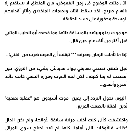
التي مثلت الوضوح في زمن الغموض، فإن المنطق لا يستقيم إلا
باتهام صريح: لقد سقط قتلا، وبصمات المنفذين وآثار أقدامهم
الوسخة محفورة على جسد الحقيقة
.
هو موت يدنو ويبتعد بالمسافة ذاتها مما قصده أبو الطيب المتنبي
قبل أكثر من ألف عام، حين قال
:
(
إذا ما تأملت الزمان وصرفه *** تيقنت أن الموت ضرب من القتلِ
)…
قبل شهر، نصحني صديقي جواد مديدش بشيء من التروّي، حين
أفصحت له بما كتبته… لكن لغة الموت وقراره الحتمي كانت دائما
أسرع وأصدق…
اليوم، تحول التردد إلى يقين: موت أسيدون هو
“
عملية تصفية”
تُدين القتلة بالصمت المريع
.
واكتشفت كأني كنت أكتب مرثية سابقة لأوانها، ولم يكن الحال
كذلك، فالأوقات التي أمامنا كلها لم تعد تصلح سوى للمراثي