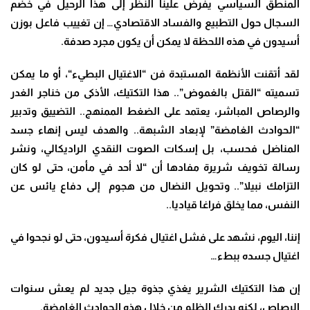
المنطق السياسي يفرض علينا النظر إلى هذا الرحيل في خضم
السجال حول التطبيع والفساد الاقتصادي… إن تغييب فاعل بوزن
أسيدون في هذه اللحظة لا يمكن أن يكون مجرد صدفة
.
لقد أتقنت الأنظمة المستبدة فن
“
الاغتيال البطيء
“،
أو ما يمكن
تسميته
“
القتل بالغموض”..
هذا التكتيك، الأذكى من خناجر الغدر
والرصاص المباشر، يعتمد على الضغط الممنهج.. التضييق وتدبير
“الحوادث الغامضة” لإبعاد الشبهة.. والهدف ليس إنهاء جسد
المناضل فحسب، بل إسكات الصوت النقدي الراديكالي
، و
نشر
رسالة تخويف شريرة مفادها أن “لا أحد في مأمن، حتى لو كان
التزامك نبيلا”
..
و
تحويل النضال من هجوم إلى دفاع يائس عن
النفس، مما يخلق فراغا قياديا.
.
إننا، اليوم، نشهد على فشل اغتيال فكرة أسيدون، حتى لو نجحوا في
اغتيال جسده ببطء…
إن هذا التكتيك الشرير يغذي جذوة جيل جديد لم يعش سنوات
الرصاص، لكنه يدرك الظلم من خلال هذه الحوادث الغامضة
.