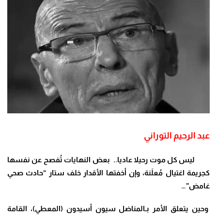
عبد الرحيم التوراني
ليس كل موت رحيلا عاديا.. بعض النهايات تُفصح عن نفسها
كجريمة اغتيال مُعلَنة، وإن أخفتها الأقدار خلف ستار “حادث صحي
غامض”…
وحين يتعلق الأمر بـالمناضل سيون أسيدون (المعطي)، القامة