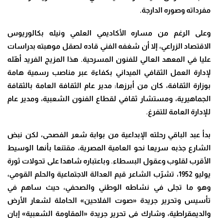
مفرداته وصوره الدارجة.
وعلى الرغم من مساره الأكاديمي العلمي ونيله بكالوريوس
الاقتصاد الزراعي، إلا أن شغفه الفني قاده لصقل موهبته بدراسات
عليا في المعهد العالي للفنون المسرحية. هذا المزيج الفريد أهّله
لإدارة العمل الثقافي الميداني بكفاءة عبر مناصب رسمية هامة
بوزارة الثقافة، كان من أبرزها:
مدير عام الثقافة العامة بالثقافة
الجماهيرية، و
مستشار ثقافي لقطاع الفنون الشعبية، و
مدير عام
للإدارة العامة للتفرغ.
بدأ عبد الباقي رحلته الإبداعية من بوابة شعر الفصحى، لكن نبض
الشارع جذبه سريعا نحو العامية المصرية، مقتنعا بأنها الوسيط
الأقرب لقلوب وعقول البسطاء. وباعتباره شاهدا على تحولات ثورة
يوليو 1952، تشرّب الشاعر قيم العدالة الاجتماعية والحلم القومي،
وهو ما تجلى في نشاطه الوطني والصحفي، حيث ساهم في
تأسيس وتحرير جريدة «صوت الفلاحين» الحاملة لشعار الأرض
والديمقراطية، وشارك في تحرير جريدة «المقاومة الشعبية» إبان