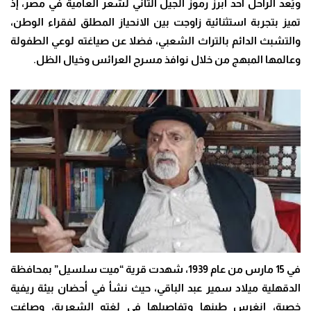
ويُعد الراحل أحد أبرز رموز الجيل الثاني لشعر العامية في مصر، إذ
تميز بتجربة استثنائية زاوجت بين الانحياز المطلق لفقراء الوطن،
والتشبث الدائم بالتراث الشعبي، فضلا عن صياغته لوعي الطفولة
وعالمها المبهج من خلال نوافذ مسرح العرائس وخيال الظل.
في 15 مارس من عام 1939، شهدت قرية “ميت سلسيل” بمحافظة
الدقهلية ميلاد سمير عبد الباقي، حيث نشأ في أحضان بيئة ريفية
خصبة، انغرس طينها وتفاصيلها في لغته الشعرية، وصاغت