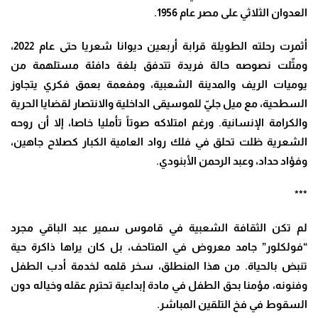
العدوان الثلاثي على مصر عام 1956.
أثمرت رحلته الطويلة قرابة أربعين ديوانا شعريا حتى عام 2022،
ومثّلت نصوصه حالة فريدة تتدفق بلغة دافئة مستلهمة من
يوميات الريف والمدينة الشعبية، ومفعمة بعمق فكري يتجاوز
السطحية، مع ميل جليّ للموسيقى الداخلية والانتصار لقضايا الحرية
والكرامة الإنسانية. ورغم امتلاكه صوتاً تأمليا خاصا، إلا أن روحه
الشعرية ظلت تحلق في فلك رواد العامية الكبار كصلاح جاهين،
وفؤاد حداد، وعبد الرحمن الأبنودي.
***
لم تكن الثقافة الشعبية في قاموس سمير عبد الباقي مجرد
“فولكلور” جامد معروض في المتاحف، بل كان يراها ذاكرة حية
تنبض بالحياة. من هذا المنطلق، سخر قلمه لخدمة أدب الطفل
وفنونه، مؤمنا بحق الطفل في مادة إبداعية تحترم عقله وخياله دون
السقوط في فخ التلقين المباشر.