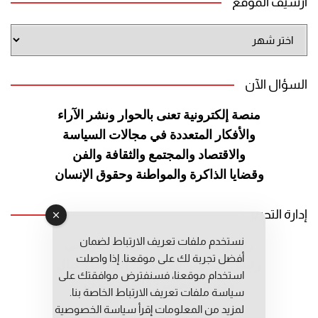
أرشيف الموقع
أرشيف
الموقع
السؤال الآن
منصة إلكترونية تعنى بالحوار ونشر
الآراء
والأفكار المتعددة في مجالات
السياسة
والاقتصاد والمجتمع والثقافة
والفن
وقضايا الذاكرة والمواطنة
وحقوق الإنسان
إدارة التحرير
نستخدم ملفات تعريف الارتباط لضمان
رئيس التحرير: عبد الرحيم التوراني
أفضل تجربة لك على موقعنا. إذا واصلت
رئيس التحرير المساعد: المعطي قبال
استخدام موقعنا، فسنفترض موافقتك على
مديرة التحرير: فاطمة حوحو
سياسة ملفات تعريف الارتباط الخاصة بنا.
لمزيد من المعلومات إقرأ
سياسة الخصوصية