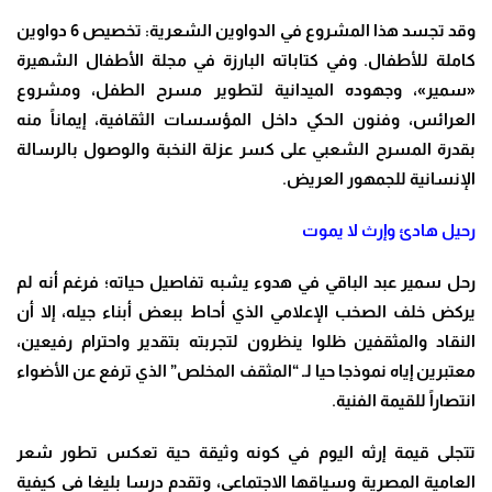
وقد تجسد هذا المشروع في
الدواوين الشعرية:
تخصيص 6 دواوين
كاملة للأطفال. وفي
كتاباته البارزة في مجلة الأطفال الشهيرة
«سمير»، وجهوده الميدانية لتطوير مسرح الطفل، ومشروع
العرائس، وفنون الحكي داخل المؤسسات الثقافية، إيماناً منه
بقدرة المسرح الشعبي على كسر عزلة النخبة والوصول بالرسالة
الإنسانية للجمهور العريض.
رحيل هادئ وإرث لا يموت
رحل سمير عبد الباقي في هدوء يشبه تفاصيل حياته؛ فرغم أنه لم
يركض خلف الصخب الإعلامي الذي أحاط ببعض أبناء جيله، إلا أن
النقاد والمثقفين ظلوا ينظرون لتجربته بتقدير واحترام رفيعين،
معتبرين إياه نموذجا حيا لـ “المثقف المخلص” الذي ترفع عن الأضواء
انتصاراً للقيمة الفنية.
تتجلى قيمة إرثه اليوم في كونه وثيقة حية تعكس تطور شعر
العامية المصرية وسياقها الاجتماعي، وتقدم درسا بليغا في كيفية