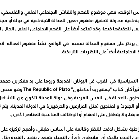
في نفس الوقت، فهي موضوع للفهم والنقاش الاجتماعي العلمي والفلسفي، فض
جتماعية محاولة لتحقيق مفهوم معين للعدالة الاجتماعية في دولة أو مجتمع
لسعي لتحقيقها فيها؛ وقد تعتمد أيضاً على الفهم الاجتماعي العلمي الحا
 يرتكز على مفهوم العدالة نفسه. في الواقع، نشأ مفهوم العدالة الاجت
الاجتماعية أيضاً على النظريات التاريخية.
لسياسية في الغرب في اليونان القديمة وروما على يد مفكرين جمعت أ
الثاقبة بشكل عام. يمكن القول 
ون، العدالة في النفس الفردية وفي دولة المدينة تتكون من التشغيل ا
 الجنود) والمنتجين (مثل المزارعين والحرفيين) في الدولة المدينة. يتم
ديها، ولا يتطفل على المهام أو الوظائف المناسبة للعناصر الأخرى.
راطية بشكل لافت للنظر وقائمة على أساس طبقي، وأصبح تركيزه على خ
 (من الجدير بالذكر أن أفلاطون رأى أن النساء يتمتعن بنفس القدرة مث