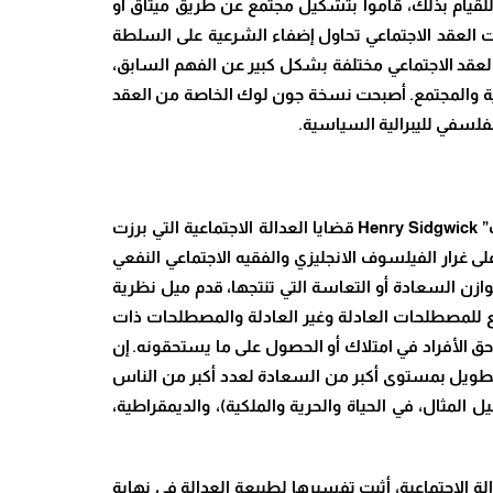
للقيام بذلك، قاموا بتشكيل مجتمع عن طريق ميثاق أو
 العقد الاجتماعي تحاول إضفاء الشرعية على السلطة
العقد الاجتماعي مختلفة بشكل كبير عن الفهم السابق،
بشرية والمجتمع. أصبحت نسخة جون لوك الخاصة من العقد
لفلسفي لليبرالية السياسية.
في القرن التاسع عشر، تناول الفيلسوفان النفعيان الإنجليزيان “جون ستيوارت ميل” John Stuart Mill و”هنري سيدجويك” Henry Sidgwick قضايا العدالة الاجتماعية التي برزت
لى غرار الفيلسوف الانجليزي والفقيه الاجتماعي النفعي
يتناسب مع توازن السعادة أو التعاسة التي تنتجها، قدم ميل نظرية
ع للمصطلحات العادلة وغير العادلة والمصطلحات ذات
 وحق الأفراد في امتلاك أو الحصول على ما يستحقونه. إن
 الطويل بمستوى أكبر من السعادة لعدد أكبر من الناس
المثال، في الحياة والحرية والملكية)، والديمقراطية،
الة الاجتماعية، أثبت تفسيرها لطبيعة العدالة في نهاية