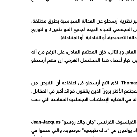
فسير نظرية أرسطو عن العدالة السياسية بطرق مختلفة،
مجتمعي للحياة الجيدة لجميع المواطنين)، والتوزيع
ة التصحيحية، أو التبادلية، أو المتبادلة).
م. وبالتالي، فإن المجتمع العادل، على الرغم من أنه
ية بين كبار أعضاء هذا التسلسل الهرمي. إن فهم أرسطو
أثرت رؤية أرسطو للعدالة بشكل كبير على الفيلسوف المسيحي في العصور الوسطى القديس “توما الأكويني” Thomas Aquinas الذي اتبع أرسطو في اعتقاده أن الغرض من
مع الأكثر بروزاً الذين يتلقون فوائد أكبر في المقابل.
في النهاية الإصلاحات الاجتماعية المقاسة التي دعت
في القرنين السابع عشر والثامن عشر، طور الفلاسفة الإنجليز “توماس هوبز” Thomas Hobbes و”جون لوك” John Locke والفيلسوف الفرنسي “جان جاك روسو” Jean-Jacques
 الأفراد يولدون في “حالة طبيعية” فوضوية، والتي سعوا في