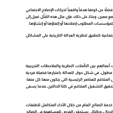
لاً عن كونها هدفاً واقعياً لحركات الإصلاح الاجتماعي
 معين. وبناءً على ذلك، فإن مثل هذه المُثُل تميل إلى
لي للمؤسسات المطلوب إصلاحها أو إلغاؤها أو إنشاؤها.
ماعية كتطبيق لنظرية العدالة التاريخية على المشاكل
عمالهم بين التأملات النظرية والملاحظات التجريبية
إن أكثر هذه الأعمال تأثيراً كان كتاب “جمهورية أفلاطون” The Republic of Plato وهو فحص مطول، في شكل حوار، للعدالة باعتبارها فضيلة فردية
لمتناغم للعناصر الرئيسية التي يتكون منها كل منها:
 تحقيق التشغيل المتناغم في كلتا الحالتين عندما يسعى
دمة الصالح العام من خلال الأداء المتكامل للطبقات
ل الرجال، وبالتالي يستحقن الفرص للمساهمة في الصالح