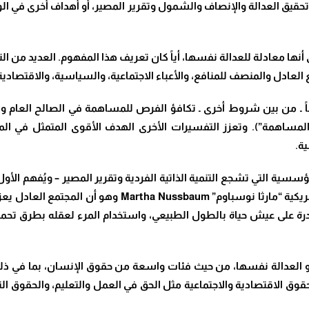
قيق العدالة والإنصاف والشمول وتقرير المصير، أو أهداف أخرى في ال
على أنها معادلة للعدالة نفسها، أياً كان تعريف هذا المفهوم. العديد من ا
زيع العادل والمنصف للمنافع، والأعباء الاجتماعية، والسياسية، والاقتصادية
ضاً ـ من بين شروط أخرى ـ تكافؤ الفرص للمساهمة في الصالح العام
لة المساهمة”). وتعزز التفسيرات الأخرى الهدف الأقوى المتمثل في ال
ة.
ؤسسية التي تشجع التنمية الذاتية الفردية وتقرير المصير – ويُفهم الأ
هناك مفهوم ذو صلة بالعدالة، اقترحته الفيلسوفة الأمريكية
لقدرة على عيش حياة بالطول الطبيعي، واستخدام المرء لعقله بطرق تح
، أو العدالة نفسها، من حيث فئات واسعة من حقوق الإنسان، بما في 
وق الاقتصادية والاجتماعية مثل الحق في العمل والتعليم، والحقوق ال