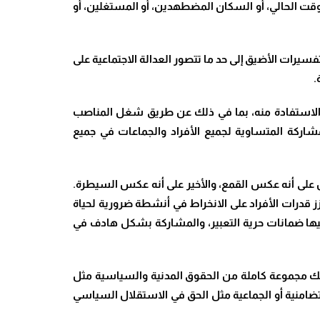
وقت الحالي، أو السكان المضطهدين، أو المستغلين، أو
لتفسيرات الأضيق إلى حد ما تتصور العدالة الاجتماعية على
.
 والاستفادة منه، بما في ذلك عن طريق شغل المناصب
مشاركة المتساوية لجميع الأفراد والجماعات في جميع
ول على أنه عكس القمع، والأخير على أنه عكس السيطرة.
 “مارثا نوسباوم” Martha Nussbaum وهو أن المجتمع العادل يعزز قدرات الأفراد على الانخراط في أنشطة ضرورية لحياة
ميها ضمانات حرية التعبير، والمشاركة بشكل هادف في
ذلك مجموعة كاملة من الحقوق المدنية والسياسية مثل
تضامنية أو الجماعية مثل الحق في الاستقلال السياسي