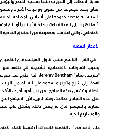
نهاية المطاف إلى الهروب منها بسبب الخطر والبؤس ال
اتفاق يحدد مجموعة من حقوق وواجبات الأفراد ومجموع
السياسية وتحديد حدودها على أساس المصلحة الذاتية ال
لأنها نظرت إلى العدالة باعتبارها خلقاً بشرياً أو بن
الاجتماعي، والتي اعترفت بمجموعة من الحقوق الفردية ال
الأفكار النفعية
بسبب التفاوتات الاقتصادية الشديدة التي خلقها نمو الر
“جيريمي بنثام” my Bentham
تهدف إلى شرح وتبرير ما فهمه على أنه العامل الرئي
الصلة. وتشمل هذه المبادئ، من بين أمور أخرى، الأفكار ا
مثل هذه المبادئ صالحة، وفقاً لميل، لأن المجتمع الذ
مقارنة بالمجتمع الذي لم يفعل ذلك. بشكل عام، تشمل رؤ
والمشاريع الحرة.
على الرغم من أن النفعية كانت تياراً رئيسياً للفكر الا