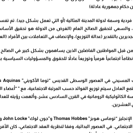
ن حكام جمهورية عادلة)
 فردية وسمة لدولة المدينة المثالية (أو التي تعمل بشكل جيد). تم ت
والسعي لتحقيق الصالح العام (الغرض من الدولة هو تحقيق الأساس ال
يرين بالتقدير (عدالة التوزيع)، والإنصاف في التعاملات بين الأفراد (العدال
من قبل المواطنين الفاضلين الذين يساهمون بشكل كبير في الصالح العا
 نظاماً اجتماعياً هرمياً وتوزيعاً عادلاً للحقوق والمسؤوليات السياس
العادل سيتم توزيع الفوائد حسب المرتبة الاجتماعية، مع ” “أعضاء المجت
الكاثوليكية الرومانية في القرن السادس عشر، وألهمت رؤيته للعدالة 
ن العشرين.
 العقد الاجتماعي. في العصور البدائية، وفقا لنظرية العقد الاجتماعي، كان