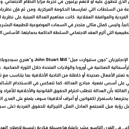
ذي تنطوي عليه أو لأنهم يرغبون في تجربة مزايا النظام الاجتماعي. و
ة من السلطات التي تمارسها الحكومة المركزية. ومن ثم فإن نظريات
فردية والموافقة العقلانية. كانت مفاهيم العدالة المبنية على نظرية 
اءً اجتماعياً، وليس كمثل مثالي متجذر في السمات الموضوعية للطبيعة ال
طبيعية التي ألزم العقد الاجتماعي السلطة الحاكمة بحمايتها، الأساس ا
أسمالية الصناعية في أوروبا والولايات المتحدة خلال الثورة الصناعية. ع
Jere الذي طرح مبدأ بموجبه تعتبر الأفعال صحيحة أو خاطئة من الناحية الأخلاقية بما 
سي على أسس نفعية. مبادئ العدالة، كما تنعكس في الاستخدام الشائ
لقائلة بأن العدالة تتطلب احترام الحقوق القانونية والأخلاقية للأفراد
ي يحترمها باستمرار (كقوانين أو أعراف أخلاقية) سوف يتمتع على المدى
ية ميل للمجتمع العادل المثل الليبرالية للحقوق الفردية (على سبيل 
جتماعي في القرن التاسع عشر باعتبارها وسيلة فكرية رئيسية لإصلاح العد