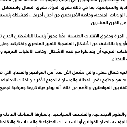
قتصادية والسياسية، بما في ذلك حقوق المرأة، حقوق العمال واستغلال
في الولايات المتحدة، وخاصة الأمريكيين من أصل أفريقي، كمشكلة رئيسي
 من القرن العشرين.
أة وحقوق الأقليات الجنسية أيضًا محوراً رئيسيًا للناشطين الذين تص
ة وأوروبا بالكشف عن الأشكال المنهجية للتمييز العنصري وتفكيكها وعل
اعات العرقية أن يتفاعلوا مع هذه الأشكال. وكانت الأقليات العرقية وال
لبيضاء.
ية كمثال عملي، والتي تشمل الآن عدداً من المواضيع والقضايا التي 
 هو مجتمع يقدر العدالة والمساواة لجميع الأفراد والفئات الاجتماعي
فة بين المواطنين؛ والأهم من ذلك، أنه يوفر حياة كريمة ومرضية لجميع ا
والعلوم الاجتماعية، والفلسفة السياسية، باعتبارها المعاملة العادلة و
ى المؤسسات أو القوانين أو السياسات الاجتماعية والسياسية والاقتص