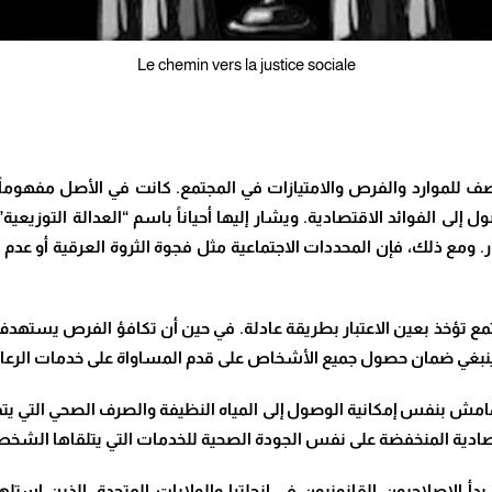
Le chemin vers la justice sociale
 للموارد والفرص والامتيازات في المجتمع. كانت في الأصل مفهوماً دي
 إلى الفوائد الاقتصادية. ويشار إليها أحياناً باسم “العدالة التوزيعي
. ومع ذلك، فإن المحددات الاجتماعية مثل فجوة الثروة العرقية أو عد
تمع تؤخذ بعين الاعتبار بطريقة عادلة. في حين أن تكافؤ الفرص يستهدف
نبغي ضمان حصول جميع الأشخاص على قدم المساواة على خدمات الرعاي
لهامش بنفس إمكانية الوصول إلى المياه النظيفة والصرف الصحي التي 
ادية المنخفضة على نفس الجودة الصحية للخدمات التي يتلقاها الشخص ذ
دأ الإصلاحيون القانونيون في إنجلترا والولايات المتحدة، الذين ا