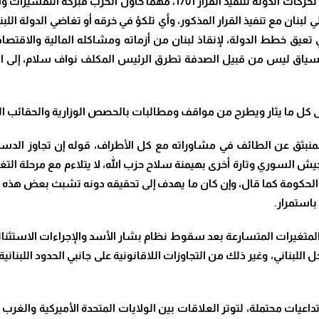
لن يكون موضوع سلاح الحزب بالداخل معزولا عن باقي تحركات الدولة لتنفيذ 
 لبنان مع تنفيذ القرار المذكور، وأي تلكؤ في خرقه أو تغاضي الدولة الل
لتي تعيق خطط الدولة، لإنقاذ لبنان من أزماته ومشاكله المالية والاق
ا السياق ليس من قبيل الصدفة تطرق الرئيس المكلف نواف سلام، إلى 
 كل ما يثار ويطرح من مواقف ومطالبات بالحصص الوزارية والحقائب الواز
منبثق عن الطائف في مشاوراته مع كل الأطراف، قوله إن تجاوز الدست
الجيش السوري وتارة أخرى بهيمنة سلاح حزب الله، لا يتلاءم مع مرحلة الت
لحكومة كما قال، وإن كان ما يهدف إلى تحقيقه دونه تشبث بعض هذه ا
باستمرار
.
ي المتغيرات المتسارعة بعد سقوط نظام بشار الأسد والإجراءات الاستثنا
ل اللبناني، وغير ذلك من التجاوزات اللاقانونية على جانبي الحدود اللبنان
تداعيات محتملة، لتوتر العلاقات بين الولايات المتحدة الأميركية وال