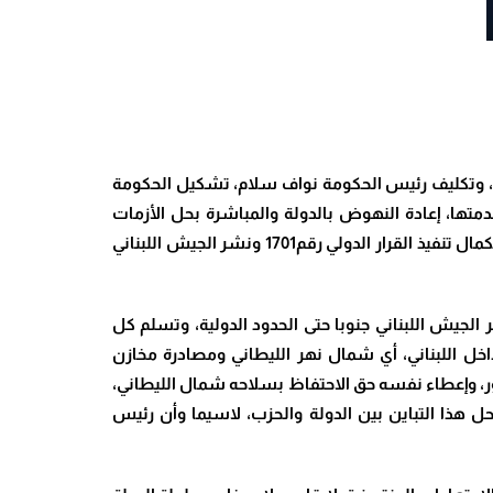
ة، وتكليف رئيس الحكومة نواف سلام، تشكيل الحكومة
تها، إعادة النهوض بالدولة والمباشرة بحل الأزمات
والمشاكل الضاغطة، ماليا واقتصاديا، ومتابعة الجهود والمساعي المبذولة، لإنهاء الاحتلال الإسرائيلي للمناطق الجنوبية، واستكمال تنفيذ القرار الدولي رقم1701 ونشر الجيش اللبناني
عد اكتمال تشكيل الحكومة الجديدة، استكمال تنفيذ القرار الدولي رقم 1701، بشقيه لنشر الجيش اللبناني جنوبا حتى الحدود الدولية، وتسلم كل
اخل اللبناني، أي شمال نهر الليطاني ومصادرة مخازن
ذكور، وإعطاء نفسه حق الاحتفاظ بسلاحه شمال الليطاني،
هذا التباين بين الدولة والحزب، لاسيما وأن رئيس