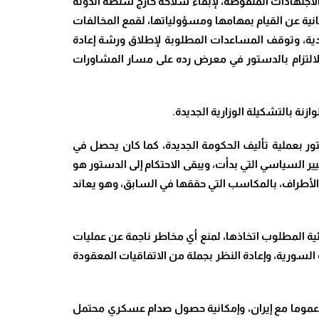
القرار 1701، مهما حاول الحزب فبركة التفسيرات والاجتهادات المنقوضة، لإبقاء سلاحه خارج سلطة الدولة
بنانية عن القيام بمهامها ومسؤولياتها، لقمع المخالفات
تصادية، وتوقف المساعدات المطلوبة لإطلاق ورشة إعادة
الالتزام بالدستور في معرض رده على مسار المشاورات
نة بالتشكيلة الوزارية الجديدة
.
ور بعملية تأليف الحكومة الجديدة، كما كان يحصل في
غيير السياسي التي بدأت، ويبقى الاحتكام إلى الدستور هو
لأطراف، بالمكاسب التي حققها في السابق، وهو يعاند
ئية المطلوب اتخاذها، لمنع أي مخاطر ناجمة عن عمليات
ية السورية، وإعادة النظر بجملة من الاتفاقيات المعقودة
غرب عموما مع إيران، وإمكانية حصول صدام عسكري محتمل