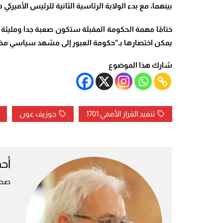
بينهما، مع بدء الولاية الرئاسية الثانية للرئيس الأميركي 
ختامًا مهمة الحكومة المقبلة ستكون صعبة جدا ومليئة 
يمكن اختصارها بـ”حكومة العبور إلى مشهد سياسي مختل
شارك هذا الموضوع
تنفيد القرار الأممي 1701
جوزيف عون
أح
صحف