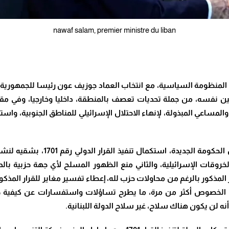
nawaf salam, premier ministre du liban
 المنظومة السياسية، مع انتخاب العماد جوزيف عون رئيسا للجمهوري
ن نفسه، من جملة تحديات تعصف بالمنطقة، داخليا وخارجيا، وفي مقدم
التحدي الأساس الذي يواجه الدولة ب
وقات الإسرائيلية، والثاني منع الظهور المسلح لأي جهة حزبية بالد
قرار المذكور بالرغم من محاولات حزب لله، إعطاء تفسير مغاير للقرار الم
ا الخصوص أكثر من مرة، ما يطرح تساؤلات واستفسارات عن كيفية حل 
 لن يكون هناك سلاح، غير سلاح الدولة اللبنانية
.