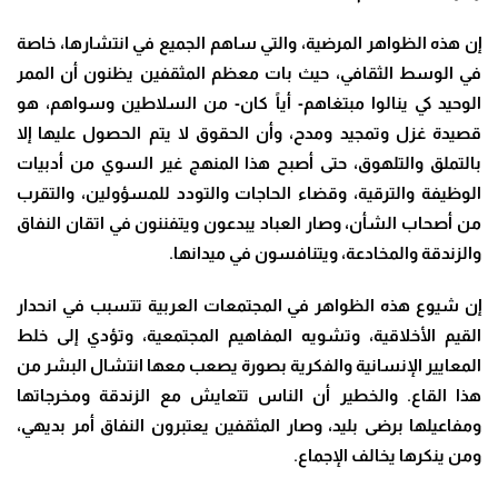
إن هذه الظواهر المرضية، والتي ساهم الجميع في انتشارها، خاصة
في الوسط الثقافي، حيث بات معظم المثقفين يظنون أن الممر
الوحيد كي ينالوا مبتغاهم- أياً كان- من السلاطين وسواهم، هو
قصيدة غزل وتمجيد ومدح، وأن الحقوق لا يتم الحصول عليها إلا
بالتملق والتلهوق، حتى أصبح هذا المنهج غير السوي من أدبيات
الوظيفة والترقية، وقضاء الحاجات والتودد للمسؤولين، والتقرب
من أصحاب الشأن، وصار العباد يبدعون ويتفننون في اتقان النفاق
والزندقة والمخادعة، ويتنافسون في ميدانها.
إن شيوع هذه الظواهر في المجتمعات العربية تتسبب في انحدار
القيم الأخلاقية، وتشويه المفاهيم المجتمعية، وتؤدي إلى خلط
المعايير الإنسانية والفكرية بصورة يصعب معها انتشال البشر من
هذا القاع. والخطير أن الناس تتعايش مع الزندقة ومخرجاتها
ومفاعيلها برضى بليد، وصار المثقفين يعتبرون النفاق أمر بديهي،
ومن ينكرها يخالف الإجماع.