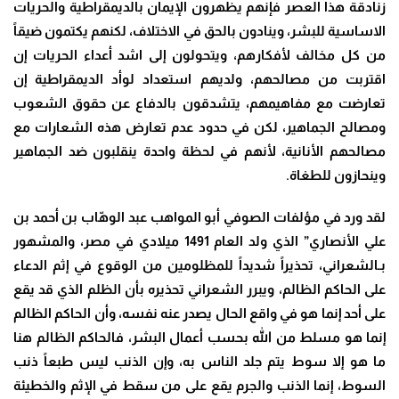
زنادقة هذا العصر فإنهم يظهرون الإيمان بالديمقراطية والحريات
الاساسية للبشر، وينادون بالحق في الاختلاف، لكنهم يكتمون ضيقاً
من كل مخالف لأفكارهم، ويتحولون إلى اشد أعداء الحريات إن
اقتربت من مصالحهم، ولديهم استعداد لوأد الديمقراطية إن
تعارضت مع مفاهيمهم، يتشدقون بالدفاع عن حقوق الشعوب
ومصالح الجماهير، لكن في حدود عدم تعارض هذه الشعارات مع
مصالحهم الأنانية، لأنهم في لحظة واحدة ينقلبون ضد الجماهير
وينحازون للطغاة.
لقد ورد في مؤلفات الصوفي أبو المواهب عبد الوهّاب بن أحمد بن
علي الأنصاري” الذي ولد العام 1491 ميلادي في مصر، والمشهور
بـالشعراني، تحذيراً شديداً للمظلومين من الوقوع في إثم الدعاء
على الحاكم الظالم، ويبرر الشعراني تحذيره بأن الظلم الذي قد يقع
على أحد إنما هو في واقع الحال يصدر عنه نفسه، وأن الحاكم الظالم
إنما هو مسلط من الله بحسب أعمال البشر، فالحاكم الظالم هنا
ما هو إلا سوط يتم جلد الناس به، وإن الذنب ليس طبعاً ذنب
السوط، إنما الذنب والجرم يقع على من سقط في الإثم والخطيئة