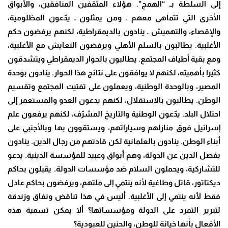
إلى السلطة بـ “الهمج”. هؤلاء المثقفين المنافقين، والأبواق
الأخرى التي تتماهى معهم ـ ومن يمثلون ـ يدّعون المظلومية،
والإقصاء، والتهميش ـ ينادون بالديمقراطية، لكنهم يرفضون حكم
الأغلبية. يطالبون بالسلم الأهلي ويرفضون التعايش مع الأغلبية،
ومع بقية أطياف المجتمع. يطالبون بالحوار الديمقراطي ويتشدقون
كثيرا بأهميته، لكنهم لا يوافقون على نتائج هذا الحوار. ينادون بوحدة
المصير، وبالوحدة الوطنية، ويعملون على تفتيت المجتمع وتقسيم
الوطن. يطالبون بالاستقلال، لكنهم يدعون العدو والمستعمر إلى
احتلال البلد. يدّعون الوطنية والتاريخ المشرّف، لكنهم يرفعون علم
إسرائيل فوق منازلهم وسياراتهم، ويستقوون بها وبالأجنبي على
أبناء الوطن. ينادون بالعلمانية لكن قادتهم من رجال الدين. ينادون
بفصل الدين عن الدولة، وهم أبواق وعبيد للمؤسسة الدينية. يدعو
للتشاركية، ويحملون السلام ضد مؤسسات الدولة. يقبلون بحاكم
ديكتاتور، قاتل وطاغية لأنه ينتمي إلى ملتهم، ويرفضون بحاكم عادل
فقط لأنه ينتمي إلى الأغلبية. أليس في هذا تناقض ونفاق وزندقة
لتبرير التمرد على الدولة ومؤسساتها؟ ألا يمكن تسمية هذه
الأفعال بأنها خيانة للوطن، والحنين للعبودية؟