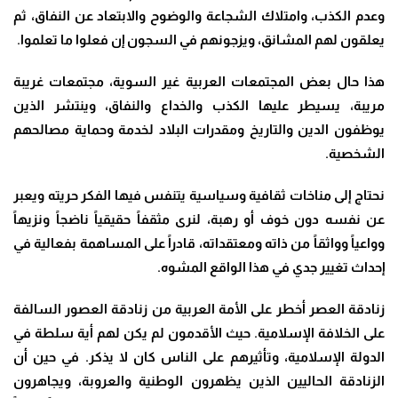
وعدم الكذب، وامتلاك الشجاعة والوضوح والابتعاد عن النفاق، ثم
يعلقون لهم المشانق، ويزجونهم في السجون إن فعلوا ما تعلموا.
هذا حال بعض المجتمعات العربية غير السوية، مجتمعات غريبة
مريبة، يسيطر عليها الكذب والخداع والنفاق، وينتشر الذين
يوظفون الدين والتاريخ ومقدرات البلاد لخدمة وحماية مصالحهم
الشخصية.
نحتاج إلى مناخات ثقافية وسياسية يتنفس فيها الفكر حريته ويعبر
عن نفسه دون خوف أو رهبة، لنرى مثقفاً حقيقياً ناضجاً ونزيهاً
وواعياً وواثقاً من ذاته ومعتقداته، قادراً على المساهمة بفعالية في
إحداث تغيير جدي في هذا الواقع المشوه.
زنادقة العصر أخطر على الأمة العربية من زنادقة العصور السالفة
على الخلافة الإسلامية. حيث الأقدمون لم يكن لهم أية سلطة في
الدولة الإسلامية، وتأثيرهم على الناس كان لا يذكر. في حين أن
الزنادقة الحاليين الذين يظهرون الوطنية والعروبة، ويجاهرون