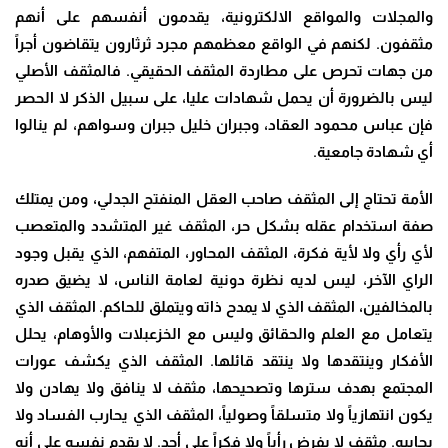
والمجلات والمواقع الالكترونية، يقدمون أنفسهم على أنهم
مثقفون. لكنهم في الواقع معظمهم مجرد ثرثارون يتقاضون أجراً
من جهات تحرص على مطاردة المثقف الحقيقي. فالمثقف الأصلي
ليس بالضرورة أن يحمل شهادات عليا، على سبيل الذكر لا الحصر
فإن عباس محمود العقاد، وجبران خليل جبران وسواهم، لم ينالوا
أي شهادة جامعية.
الأمة تحتاج إلى المثقف صاحب العقل المنفتح الجدلي، ومن يمتلك
صفة استخدام عقله بشكل حر، المثقف غير المتشدد والمتعصب
لأي رأي ولا لأية فكرة، المثقف المحاور، المتفهم، الذي يقبل وجود
الراي الآخر، ليس لديه نظرة دونية لعامة الناس، لا يضيق صدره
بالمخالفين، المثقف الذي لا يمدح ذاته ويتملق للحاكم. المثقف الذي
يتعامل مع العلم والحقائق وليس مع الخزعبلات والأوهام، يحلل
الأفكار وينتقدها ولا ينتقد قائلها. المثقف الذي يكشف عورات
المجتمع بهدف سترها وتصحيحها، مثقف لا ينافق ولا يهادن ولا
يكون انتهازياً ولا متسلقاً وصولياً، المثقف الذي يحارب الفساد ولا
يحابيه. مثقف لا يفرض رأياً ولا فكراً على أحد. لا يقدم نفسه على أنه