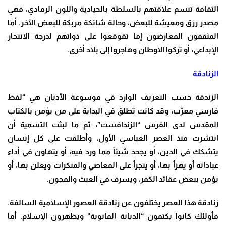
الثقافة تتسم علاقتهم بالسلطة بالحيادية واللون الرمادي، فهي
مصدر رزق ومعيشة للبعض، وحالة شائكة مربكة للبعض الآخر. أما
المثقفون المعارضون إما تقوقعوا على ذواتهم لدرجة الانتحار
الإبداعي، أو تركوا الاوطان وهاجروا إلى بلاد أخرى.
الزنادقة
الزندقة حسب التعريف الوارد في موسوعة الأديان هي “لفظ
فارسي معرّب، وقد كانت تطلق في البداية على من يؤمن بالكتاب
المقدس لدى الفرس “الزندافست”، ثم ما لبثت التسمية أن
انتشرت منذ العصر العباسي الأول، وأطلقت على كل إنسان
يتشكك في الدين، أو يجحد شيئاً مما ورد فيه، أو يتهاون في أداء
عباداته أو يهزأ بها، أو يتجرأ على المعاصي والمنكرات ويعلن بها، أو
يؤمن ببعض عقائد الكفر، ويسرف في العبث والمجون.
زنادقة هذا العصر يختلفون عن زنادقة العصور الإسلامية السالفة.
فأولئك كانوا يكتمون “الديانة المانوية” ويظهرون الإسلام. أما