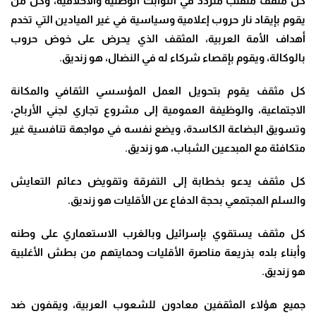
كل مثقف متقلّب متردد في الثوابت الوطنية والأخلاقية، وكل من
يقوم بإيقاد نار حروب إعلامية وسياسية في غير الميادين التي تخدم
أهداف الأمة العربية، المثقف الذي يحرض على خوض حروب
بالوكالة، ويقوم بإقصاء شركاء له في النضال، هو زنديق.
كل مثقف يقوم بتحويل العمل المؤسسي الثقافي والمكانة
الاجتماعية، والوظيفة العمومية إلى مشروع تجاري لجني الأرباح،
وتسويق البضاعة الكاسدة، ويضع نفسه في مواجهة تنافسية غير
متكافئة مع المبدعين الشباب، هو زنديق.
كل مثقف يدعو بخطابة إلى التفرقة وتقويض دعائم التعايش
والسلم المجتمعي بحجة الدفاع عن الأقليات هو زنديق.
كل مثقف يستقوي بإسرائيل وبالغرب الاستعماري على وطنه
وأبناء بلده بذريعة مناصرة الأقليات وحمايتهم من بطش الأغلبية
هو زنديق.
جميع هؤلاء المثقفين معادون للشعوب العربية، ويقفون ضد