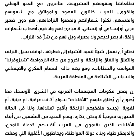
تطلعاتها وحقوقهم المشروعة، متآمرون مع العدو الوطني
والقومي للعرب. خائنون للعهود والمواثيق مع شعوبهم
وأنفسهم، نكثوا شعاراتهم ونقضوا التزاماتهم. هم دون ضمير
عربي أو إسلامي أو إنساني، لا مبادئ لهم ولا قيم، أصحاب شعارات
زائفة، لا بصر لديهم ولا بصيرة، ويل لهم من شرٍّ قد اقتراب.
نحتاج أن نفعل شيئاً لنعيد الأشياء إلى فطرتها، لوقف سيل التزلف
والتملق والنفاق والزندقة، والخروج من حالة الازدواجية “شيزوفرنيا”
المواقف والخطابات، ومواجهة حالة الفصام الفكري والاجتماعي
والسياسي الشائعة في المنطقة العربية.
إن بعض مكونات المجتمعات العربية في الشرق الأوسط، مما
يُحبون أن يُطلق عليهم “الأقليات” سواء أكانت عرقية، ام دينية، أم
لغوية. يُجسد مثقفيهم الزندقة بأقبح تمثلاتها. ولنا في الحالة
السورية نموذجاً لا يمكن إنكاره. يقدم العديد من المثقفين من أبناء
الأقليات الذين يقيمون في الغرب أنفسهم كدعاة للتمدن،
والديمقراطية، وبناء دولة المواطنة، ويخاطبون الأغلبية التي وصلت