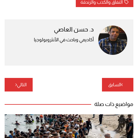
النفاق والكذب والزندقة
د. حسن العاصي
أكاديمي وباحث في الأنثروبولوجيا
تصفّح
السابق
التالي
المقالات
مواضيع ذات صلة