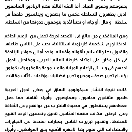
بحقوقهم وحقوق العباد. أما الفئة الثالثة فهم الزناديق المنافقون
الذين يظهرون للسلطة عكس ما يكتمون، ويدلسون طمعاً في
سلطة، أو مال، أو جاه، أو تجنباً لأذية يتوقعون حدوثها من السلطة.
ومن المنافقين من يبالغ في التمجيد لدرجة تجعل من الزعيم الحاكم
الديكتاتوري شخصية كاريزمية استثنائية، يجب على الناس طاعتها
والقبول بها والتسليم بأقواله وأفعاله. ونجد أمثال هؤلاء الزنادقة
في كل مكان على امتداد خارطة العالم العربي، ومفاصل الدول.
تجدهم في وسائل الإعلام المرئية والمسموعة والمقروءة، يكونون
رؤساء تحرير صحف، ومديرو تحرير فضائيات وإذاعات، كتّاب مقالات.
كانت نتيجة انتشار سيكولوجيا النفاق في بعض الدول العربية
ظهور مثقفون مدّاحون، ومعارضون، وأُجراء ثقافة، مما جعل
معظمهم يسقطون في مصيدة الاغتراب عن ذواتهم وعن الثقافة
وعن الوطن. فكانت مهمة المدّاحين تنميق وتحسين الوجه القبيح
للسلطة، وتقديم تبريرات للناس بعبارات مفخمة عن التجاوزات
والاعتداءات التي تقوم بها الأجهزة الأمنية بحق المواطنين. وأُجراء