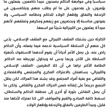
سياسياً وفي مواجهة الحاكم يصبحون عبيداً خاضعين، يفعلون ما
يؤمرون، بل يقدمون على ما لم يطلب منهم، ويتنافسون في
الزندقة والنفاق وإظهار الولاء للحاكم ونظامه السياسي، ولا
يفوتون مناسبة إلا ويحضرون مع زيفهم ومكرهم وتملقهم، لأنهم
عبيداً لا يعلمون عن الليبرالية شيئاً غير اسمها.
الكارثة حين يشتبك المثقف الليبرالي مع المثقف الإسلامي، يدّعي
كل منهم أن السلطة السياسية تدعمه فيما يفعله، وأن الحاكم
راض عنه، بل يصل الأمر أحياناً أن يقوم أحدهما الاستقواء بأجهزة
السلطة على الآخر، وربما يدس له ويحاول توريطه عند الحاكم.
الطامة الأكبر نراها في أن كلا الطرفين -المثقف الإسلامي
والليبرالي- يساهمان بالاعتراك الفكري والمجتمعي والاقتصادي
والثقافي مع بقية أفراد المجتمع، وقد يشتد هذا العراك، لكن يظل
الجميع حريصاً على إبقائه ضمن الحراك الفكري والثقافي. ولكن ما
أن يصل النقاش بثورة أو أخرى إلى منطقة الحاكم والسلطان،
تسقط كافة المبادئ والقيم والمواقف التي كنا نعترك لأجلها منذ
قليل، ويبدأ الطرفين بالنفاق والزندقة وإظهار الولاء.