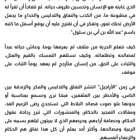
الذي غايته هو الإنسان وتحسين ظروف حياته. ثم تتفاجأ أن تقرأ له
في مطبوعة ما، من الكذب والنفاق والتدليس والخداع ما يجعل
الأرض تحتك تمور، وتفكر في أن تقترح عليه أن يوقع أسفل ما كتبه
باسم “عبد الله بن أبي بن سلول”.
كيف نتعلم الحرية من مثقف لم يعرفها يوما، وعاش حياته عبداً
لمصالحه وتطلعاته، وكيف نستلهم التمسك بالقيم والمثل،
والثبات على الحق، من إنسان متأرجح لم يعهد يوماً الثبات على
موقف.
في زمن “الأراجيل” انتشر النفاق والتدليس والمكر والزندقة بين
الناس، والأخطر بين المثقفين، فبتنا نرى ونسمع بمناسبة أو
بدونها علو صوت قصائد البلاط التي تستجدي رضى الزعيم الفذ،
ومقالات التمجيد بالحكام، والمنشورات التي تبرز رجاحة عقول
الحكام، وحصافة آراءهم، وحرصهم الذي لا يبيتون ليلهم بسببه على
الرعية ومصالحها، وأكثر أحد يعلم أن كل هذا نفاق هم الحكام
والزعماء أنفسهم.