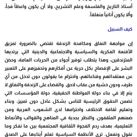
أستاذ التاريخ والفلسفة وعلم التشريح، ولا أن يكون واعظاً فجاً،
وألا يكون أنانياً منغلقاً.
كيف السبيل
إن مواجهة النفاق ومكافحة الزندقة تقتضي بالضرورة تمزيق
الأقنعة الفكرية والسياسية والاجتماعية والدينية التي يرتديها
المتزندقين، وهذا يتطلب توفير أجواء من الحريات العامة، وحضّ
البشر على الإفصاح بكل حرية عن أفكارهم وتحفيزهم على التعبير
عن معتقداتهم وقناعاتهم، واحترام ما يقولون دون تدخل من أي
طرف، ودون خشية من عقاب لاحق. والقضاء على الزندقة والنفاق لا
يتم إلا في بناء دولة المواطنة الحقيقية، دولة المؤسسات التي
تضمن الحقوق الرئيسية للناس بشكل عادل دون تمييز، وبناء
وتعليم ثقافة الاختلاف واحترامها لدى الشعوب العربية ومن
ضمنهم المثقفون. والنظر بجدية في المناهج والقوالب والأنماط
التعليمية، بهدف ردم الفجوة الثقافية المجتمعية بين ما نفكر وما
نقول ونفعل. ترى الأنظمة السياسية تعلم أبناءها على الصدق