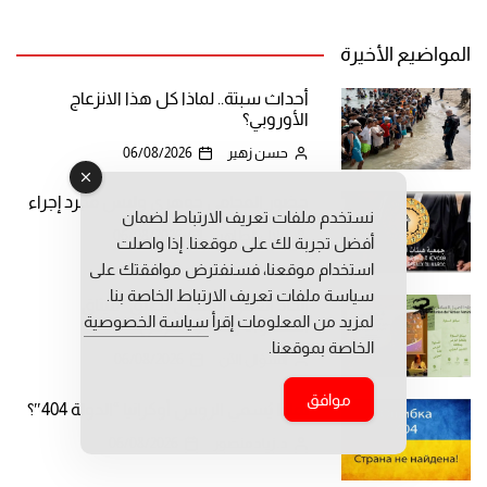
المواضيع الأخيرة
أحداث سبتة.. لماذا كل هذا الانزعاج
الأوروبي؟
حسن زهير
06/08/2026
حضور المحامي جوهري وليس مجرد إجراء
نستخدم ملفات تعريف الارتباط لضمان
جلال الطاهر
06/08/2026
أفضل تجربة لك على موقعنا. إذا واصلت
استخدام موقعنا، فسنفترض موافقتك على
سياسة ملفات تعريف الارتباط الخاصة بنا.
اتحاد العمل النسائي يطلق “ميثاق
لمزيد من المعلومات إقرأ
سياسة الخصوصية
المساواة وتكافؤ الفرص”
الخاصة بموقعنا.
السؤال الآن
06/08/2026
موافق
لماذا يُسمي الروس أوكرانيا “الدولة 404″؟
د. زياد منصور
06/08/2026