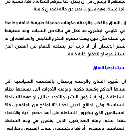
تجعلهم لا يرغبون في أن يصل أحداً غيرهم للمكانة ذاتها، خشية من
المنافسة. وهو سلوك يعبر عن حالة نقصان كامنة.
إن النفاق والكذب والزندقة مكونات محمولة طبيعية قائمة وخامدة
في اللاوعي البشري، قد تظل في حالة من السبات، وقد تستيقظ
في لحظة مثل تنين ينفث سموم المكر والتدليس والمداهنة، إن ما
شعر الإنسان أن لا درب آخر يسلكه للدفاع عن النقص الذي
يستشعره، أو لتحقيق غاية ذاتية.
سيكولوجيا النفاق
إن شيوع النفاق والزندقة يرتبطان بالفلسفة السياسية التي
يتبناها الحاكم وكيفية حكمه، ونوعية الأدوات التي يعتمدها نظام
السلطة في إدارة شؤون البشر، والتحديات التي تواجهها السلطة
السياسية. وفي الواقع العربي نجد ثلاثة نماذج من المثقفين، فئة
المسالمين الذي ينظرون للسلطة على أنها مصدر أذية والابتعاد
عنها أسلم، وفئة المعارضين الذين يقفون في وجه السلطة
السياسية، وينتقدون أدائها ويكشفون عيوب القصور، ويطالبون