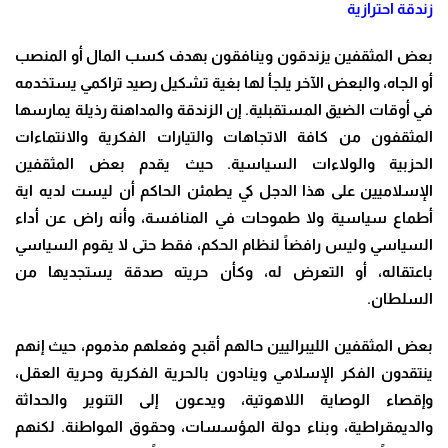
زندقة احترازية
بعض المثقفين يزندقون وينافقون بهدف كسب المال أو المنصب
أو الجاه، والبعض الآخر يلجأ لها بغية تشكيل رصيد تراكمي يستخدمه
في أوقات الضيق المستقبلية. إن الزندقة والمداهنة رذيلة يمارسها
المثقفون من كافة الاتجاهات والتيارات الفكرية والانتماءات
الحزبية والولاءات السياسية. حيث يقدم بعض المثقفين
الإسلاميين على هذا الدجل كي يطمئن الحاكم أن ليست لديه اية
أطماع سياسية ولا طموحات في المنافسة، وأنه راض عن أداء
السياسي وليس رافضاً لنظام الحكم، فقط حتى لا يقوم السياسي
باعتقاله، أو التعرض له، وكأن حريته صدقة يستجديها من
السلطان.
بعض المثقفين الليبراليين حالهم أقبح وفعلهم مذموم، حيث إنهم
ينتقدون الفكر الإسلامي وينادون بالحرية الفكرية وحرية العقل،
وإقصاء الوصاية اللاهوتية، ويدعون إلى التنوير والحداثة
والديمقراطية، وبناء دولة المؤسسات، وحقوق المواطنة. لكنهم