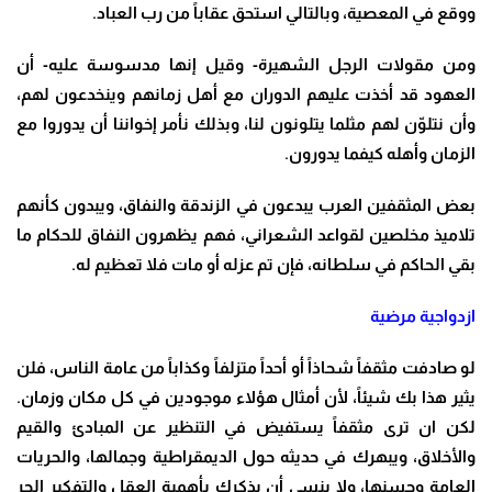
ووقع في المعصية، وبالتالي استحق عقاباً من رب العباد.
ومن مقولات الرجل الشهيرة- وقيل إنها مدسوسة عليه- أن
العهود قد أخذت عليهم الدوران مع أهل زمانهم وينخدعون لهم،
وأن نتلوّن لهم مثلما يتلونون لنا، وبذلك نأمر إخواننا أن يدوروا مع
الزمان وأهله كيفما يدورون.
بعض المثقفين العرب يبدعون في الزندقة والنفاق، ويبدون كأنهم
تلاميذ مخلصين لقواعد الشعراني، فهم يظهرون النفاق للحكام ما
بقي الحاكم في سلطانه، فإن تم عزله أو مات فلا تعظيم له.
ازدواجية مرضية
لو صادفت مثقفاً شحاذاً أو أحداً متزلفاً وكذاباً من عامة الناس، فلن
يثير هذا بك شيئاً، لأن أمثال هؤلاء موجودين في كل مكان وزمان.
لكن ان ترى مثقفاً يستفيض في التنظير عن المبادئ والقيم
والأخلاق، ويبهرك في حديثه حول الديمقراطية وجمالها، والحريات
العامة وحسنها، ولا ينسى أن يذكرك بأهمية العقل والتفكير الحر