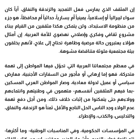
إن المثقف الذي يمارس فعل التمجيد والزندقة والنفاق، أياً كان
سواء ليبرالياً أو إسلامياً، يمينياً أم يسارياً، حداثياً أم محافظاً، هو جزء
من منظومة الاستبداد، ولن يتمكن هكذا مثقفين من القيام ببناء
مشروع ثقافي وفكري وإصلاحي نهضوي للأمة العربية. إن أمثال
هؤلاء يعتبرون حالة مرضية وظاهرة تحتاج إلى علاج، لأنهم يخلقون
بيئة مجتمعية ملوثة متناقضة مشوهة.
في معظم مجتمعاتنا العربية التي تحوّل فيها المواطن إلى تهمة
متحركة، فهو إما إرهابي أو مأجور من السفارات الأجنبية، معارض
سياسي أو عميل لدولة معادية، وصار المواطن العربي المسكين
-بما فيهم المثقفين أنفسهم- متهمون في وطنيتهم وانتماءهم
وولاءهم حتى يتمكنوا من إثبات خلاف ذلك. ومن أجل دفع تهمة
عدم الولاء وجد الناس الحل الناجع والأقل ثمناً هو الزندقة، والنفاق،
والتدليس، والكذب، والإطراء.
في المؤسسات الحكومية، وفي المناسبات الوطنية- وما أكثرها-
تتم تلاوة خطب الزعيم، وأشعار الوزير، ومقتبسات من كتاب القائد