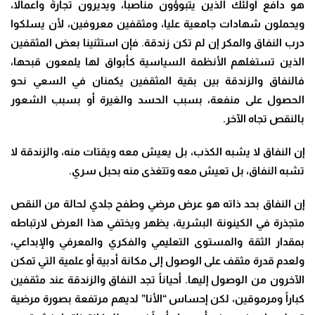
هو دافع أولئك الذين يتبوؤون مناصباً، ويديرون تجارةً وأعمالاً،
ويحملون شهادات جامعية عليا، ومثقفين معروفين، لأن يسلكوا
درب النفاق والمكر إن لم تكن زندقة. فإن استثنينا بعض المثقفين
الذين تستغلهم الأنظمة السياسية كأبواق لها يلمعون قبحها،
فالنفاق والزندقة بين بقية المثقفين يكمنان في السعي نحو
الحصول على منفعة، بسبب الحسد والغيرة أو بسبب الشعور
بالنقص تجاه الآخر.
إن النفاق لا يشبه الكذب، بل يعيش معه ويقتات منه، والزندقة لا
تشبه النفاق، بل تعيش معه وتتغذى منه بحبل سري.
إن النفاق بحد ذاته هو عرض مرضي وطفح جلدي لحالة من النقص
متجذرة في الكينونة البشرية، يظهر ويختفي هذا العرض لارتباطه
بمقدار الثقة والمستوى التعليمي والفكري والمعرفي والإبداعي،
ولعدم قدرة مثقف على الوصول إلى مكانة أدبية أو علمية التي تمكن
الآخرون من الوصول إليها. أحياناً تجد النفاق والزندقة عند مثقفين
كباراً ومرموقين، لكن إحساس “الأنا” لديهم مرتفعة بصورة مرضية