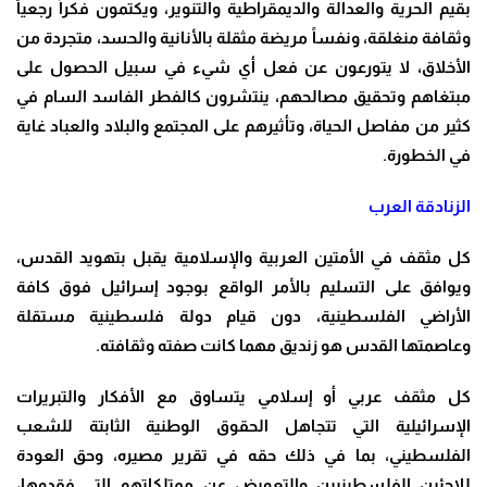
بقيم الحرية والعدالة والديمقراطية والتنوير، ويكتمون فكراَ رجعياً
وثقافة منغلقة، ونفساً مريضة مثقلة بالأنانية والحسد، متجردة من
الأخلاق، لا يتورعون عن فعل أي شيء في سبيل الحصول على
مبتغاهم وتحقيق مصالحهم، ينتشرون كالفطر الفاسد السام في
كثير من مفاصل الحياة، وتأثيرهم على المجتمع والبلاد والعباد غاية
في الخطورة.
الزنادقة العرب
كل مثقف في الأمتين العربية والإسلامية يقبل بتهويد القدس،
ويوافق على التسليم بالأمر الواقع بوجود إسرائيل فوق كافة
الأراضي الفلسطينية، دون قيام دولة فلسطينية مستقلة
وعاصمتها القدس هو زنديق مهما كانت صفته وثقافته.
كل مثقف عربي أو إسلامي يتساوق مع الأفكار والتبريرات
الإسرائيلية التي تتجاهل الحقوق الوطنية الثابتة للشعب
الفلسطيني، بما في ذلك حقه في تقرير مصيره، وحق العودة
للاجئين الفلسطينيين والتعويض عن ممتلكاتهم التي فقدوها،