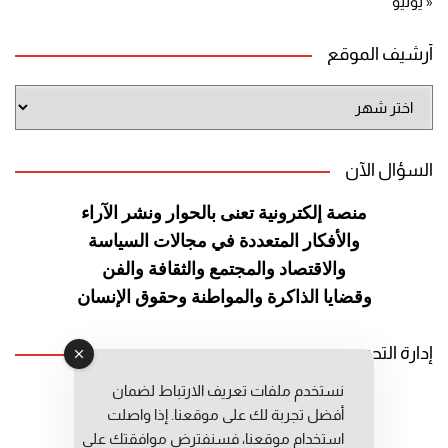
« يوليو
أرشيف الموقع
أرشيف
الموقع
السؤال الآن
منصة إلكترونية تعنى بالحوار ونشر
الآراء
والأفكار المتعددة في مجالات
السياسة
والاقتصاد والمجتمع والثقافة
والفن
وقضايا الذاكرة والمواطنة
وحقوق الإنسان
إدارة التحرير
نستخدم ملفات تعريف الارتباط لضمان
رئيس التحرير: عبد الرحيم التوراني
أفضل تجربة لك على موقعنا. إذا واصلت
رئيس التحرير المساعد: المعطي قبال
استخدام موقعنا، فسنفترض موافقتك على