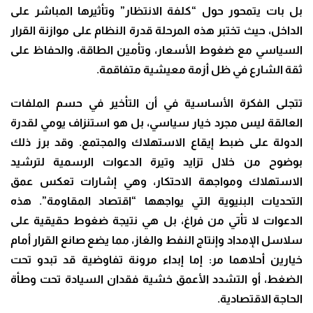
بل بات يتمحور حول “كلفة الانتظار” وتأثيرها المباشر على
الداخل، حيث تختبر هذه المرحلة قدرة النظام على موازنة القرار
السياسي مع ضغوط الأسعار، وتأمين الطاقة، والحفاظ على
ثقة الشارع في ظل أزمة معيشية متفاقمة.
تتجلى الفكرة الأساسية في أن التأخير في حسم الملفات
العالقة ليس مجرد خيار سياسي، بل هو استنزاف يومي لقدرة
الدولة على ضبط إيقاع الاستهلاك والمجتمع. وقد برز ذلك
بوضوح من خلال تزايد وتيرة الدعوات الرسمية لترشيد
الاستهلاك ومواجهة الاحتكار، وهي إشارات تعكس عمق
التحديات البنيوية التي يواجهها “اقتصاد المقاومة”. هذه
الدعوات لا تأتي من فراغ، بل هي نتيجة ضغوط حقيقية على
سلاسل الإمداد وإنتاج النفط والغاز، مما يضع صانع القرار أمام
خيارين أحلاهما مر: إما إبداء مرونة تفاوضية قد تبدو تحت
الضغط، أو التشدد الأعمق خشية فقدان السيادة تحت وطأة
الحاجة الاقتصادية.