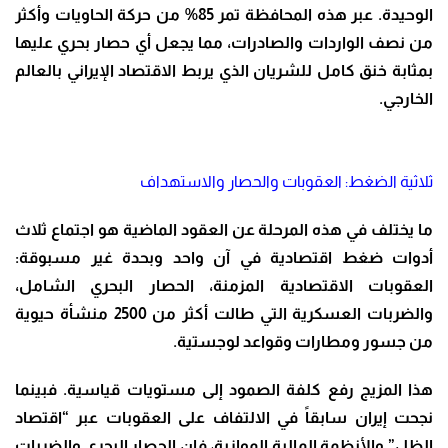
الوحيدة. عبر هذه المحافظة تمر 85% من حركة الحاويات وأكثر
من نصف الواردات والصادرات، مما يجعل أي حصار بحري عليها
بمثابة خنق كامل للشريان الذي يربط الاقتصاد الإيراني بالعالم
الخارجي.
ثلاثية الضغط: العقوبات والحصار والاستهداف
ما يختلف في هذه المرحلة عن العقود الماضية هو اجتماع ثلاث
أدوات ضغط اقتصادية في آن واحد وبحدة غير مسبوقة:
العقوبات الاقتصادية المزمنة، الحصار البحري الشامل،
والضربات العسكرية التي طالت أكثر من 2500 منشأة حيوية
من جسور ومطارات وقواعد لوجستية.
هذا المزيج رفع كلفة الصمود إلى مستويات قياسية. فبينما
نجحت إيران سابقاً في الالتفاف على العقوبات عبر “اقتصاد
الظل” والأنظمة المالية الموازية، فإن الحصار البحري والضربات