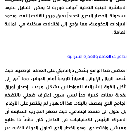
المباشرة للبنية التحتية أدوات فورية لا يمكن التحايل عليها
بسهولة. الحصار البحري تحديداً يعيق مرور ناقلات النفط ويجمد
الإيرادات الحكومية، مما يؤدي إلى اختلالات هيكلية في المالية
العامة.
تداعيات العملة والقدرة الشرائية
انعكس هذا الواقع بشكل دراماتيكي على العملة الوطنية، حيث
شهد الريال الإيراني انهياراً تاريخياً أمام الدولار، مما أدى إلى
تآكل القوة الشرائية للمواطنين بشكل مرعب. إصدار أوراق
نقدية بفئات كبيرة جداً ليس سوى اعتراف ضمني بالتضخم
الجامح الذي يعصف بالبلاد. هذا الانهيار لم يقتصر على الأرقام،
بل تحول إلى ضغط اجتماعي، حيث تظهر التجارب السابقة أن
المحرك الرئيس للاحتجاجات في الداخل كان دائماً ذا طابع
معيشي واقتصادي، وهو الخطر الذي تحاول الدولة تلافيه عبر