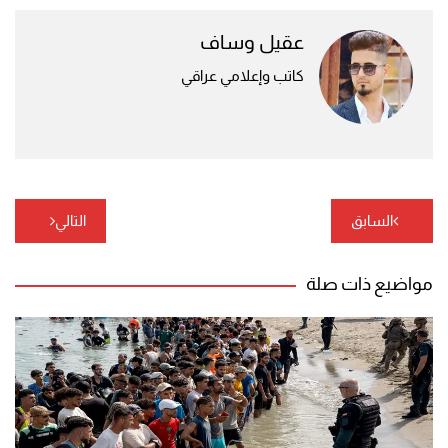
عقيل وساف
كاتب وإعلامي عراقي
تصفّح
السابق
التالي
المقالات
مواضيع ذات صلة