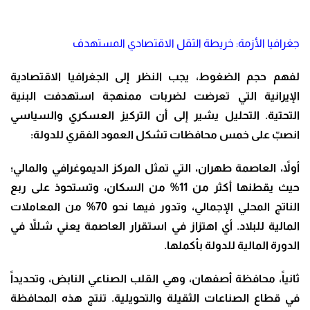
جغرافيا الأزمة: خريطة الثقل الاقتصادي المستهدف
لفهم حجم الضغوط، يجب النظر إلى الجغرافيا الاقتصادية
الإيرانية التي تعرضت لضربات ممنهجة استهدفت البنية
التحتية. التحليل يشير إلى أن التركيز العسكري والسياسي
انصبّ على خمس محافظات تشكل العمود الفقري للدولة:
أولاً، العاصمة طهران، التي تمثل المركز الديموغرافي والمالي؛
حيث يقطنها أكثر من 11% من السكان، وتستحوذ على ربع
الناتج المحلي الإجمالي، وتدور فيها نحو 70% من المعاملات
المالية للبلاد. أي اهتزاز في استقرار العاصمة يعني شللاً في
الدورة المالية للدولة بأكملها.
ثانياً، محافظة أصفهان، وهي القلب الصناعي النابض، وتحديداً
في قطاع الصناعات الثقيلة والتحويلية. تنتج هذه المحافظة