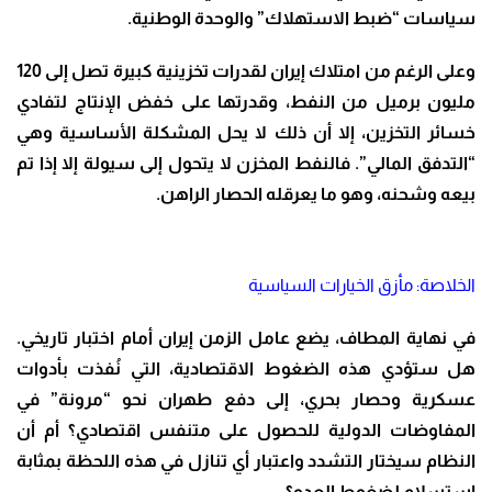
سياسات “ضبط الاستهلاك” والوحدة الوطنية.
وعلى الرغم من امتلاك إيران لقدرات تخزينية كبيرة تصل إلى 120
مليون برميل من النفط، وقدرتها على خفض الإنتاج لتفادي
خسائر التخزين، إلا أن ذلك لا يحل المشكلة الأساسية وهي
“التدفق المالي”. فالنفط المخزن لا يتحول إلى سيولة إلا إذا تم
بيعه وشحنه، وهو ما يعرقله الحصار الراهن.
الخلاصة: مأزق الخيارات السياسية
في نهاية المطاف، يضع عامل الزمن إيران أمام اختبار تاريخي.
هل ستؤدي هذه الضغوط الاقتصادية، التي نُفذت بأدوات
عسكرية وحصار بحري، إلى دفع طهران نحو “مرونة” في
المفاوضات الدولية للحصول على متنفس اقتصادي؟ أم أن
النظام سيختار التشدد واعتبار أي تنازل في هذه اللحظة بمثابة
استسلام لضغوط العدو؟