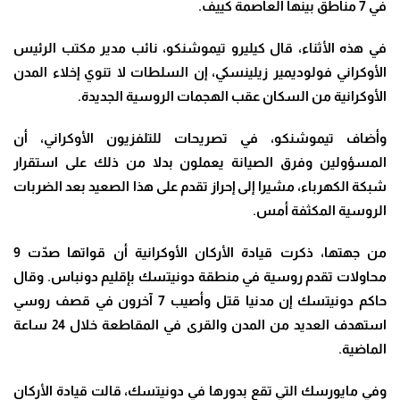
في 7 مناطق بينها العاصمة كييف
.
في هذه الأثناء، قال كيليرو تيموشنكو، نائب مدير مكتب الرئيس
الأوكراني فولوديمير زيلينسكي، إن السلطات لا تنوي إخلاء المدن
الأوكرانية من السكان عقب الهجمات الروسية الجديدة
.
وأضاف تيموشنكو، في تصريحات للتلفزيون الأوكراني، أن
المسؤولين وفرق الصيانة يعملون بدلا من ذلك على استقرار
شبكة الكهرباء، مشيرا إلى إحراز تقدم على هذا الصعيد بعد الضربات
الروسية المكثفة أمس
.
من جهتها، ذكرت قيادة الأركان الأوكرانية أن قواتها صدّت 9
محاولات تقدم روسية في منطقة دونيتسك بإقليم دونباس. وقال
حاكم دونيتسك إن مدنيا قتل وأصيب 7 آخرون في قصف روسي
استهدف العديد من المدن والقرى في المقاطعة خلال 24 ساعة
الماضية
.
وفي مايورسك التي تقع بدورها في دونيتسك، قالت قيادة الأركان