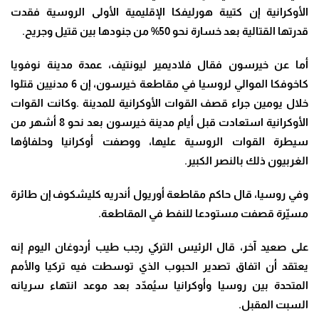
الأوكرانية إن كتيبة هورليفكا الإقليمية الأولى الروسية فقدت
قدرتها القتالية بعد خسارة نحو 50% من جنودها بين قتيل وجريح
.
أما عن خيرسون فقال فلاديمير ليونتيف، عمدة مدينة نوفويا
كاخوفكا الموالي لروسيا في مقاطعة خيرسون، إن 6 مدنيين قتلوا
خلال يومين جراء قصف القوات الأوكرانية للمدينة
.
وكانت القوات
الأوكرانية استعادت قبل أيام مدينة خيرسون بعد نحو 8 أشهر من
سيطرة القوات الروسية عليها، ووصفت أوكرانيا وحلفاؤها
الغربيون ذلك بالنصر الكبير
.
وفي روسيا، قال حاكم مقاطعة أوريول أندريه كليشكوف إن طائرة
مسيّرة قصفت مستودعا للنفط في المقاطعة
.
على صعيد آخر، قال الرئيس التركي رجب طيب أردوغان اليوم إنه
يعتقد أن اتفاق تصدير الحبوب الذي توسطت فيه تركيا والأمم
المتحدة بين روسيا وأوكرانيا سيُمدّد بعد موعد انتهاء سريانه
السبت المقبل
.