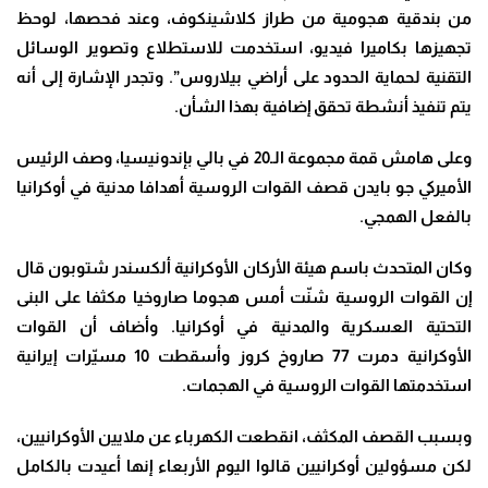
من بندقية هجومية من طراز كلاشينكوف، وعند فحصها، لوحظ
تجهيزها بكاميرا فيديو، استخدمت للاستطلاع وتصوير الوسائل
التقنية لحماية الحدود على أراضي بيلاروس”. وتجدر الإشارة إلى أنه
يتم تنفيذ أنشطة تحقق إضافية بهذا الشأن.
وعلى هامش قمة مجموعة الـ20 في بالي بإندونيسيا، وصف الرئيس
الأميركي جو بايدن قصف القوات الروسية أهدافا مدنية في أوكرانيا
بالفعل الهمجي
.
وكان المتحدث باسم هيئة الأركان الأوكرانية ألكسندر شتوبون قال
إن القوات الروسية شنّت أمس هجوما صاروخيا مكثفا على البنى
التحتية العسكرية والمدنية في أوكرانيا
.
وأضاف أن القوات
الأوكرانية دمرت 77 صاروخ كروز وأسقطت 10 مسيّرات إيرانية
استخدمتها القوات الروسية في الهجمات
.
وبسبب القصف المكثف، انقطعت الكهرباء عن ملايين الأوكرانيين،
لكن مسؤولين أوكرانيين قالوا اليوم الأربعاء إنها أعيدت بالكامل