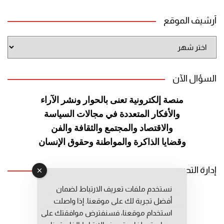
أرشيف الموقع
أرشيف
الموقع
السؤال الآن
منصة إلكترونية تعنى بالحوار ونشر
الآراء
والأفكار المتعددة في مجالات
السياسة
والاقتصاد والمجتمع والثقافة
والفن
وقضايا الذاكرة والمواطنة
وحقوق الإنسان
إدارة التحرير
نستخدم ملفات تعريف الارتباط لضمان
رئيس التحرير: عبد الرحيم التوراني
أفضل تجربة لك على موقعنا. إذا واصلت
رئيس التحرير المساعد: المعطي قبال
استخدام موقعنا، فسنفترض موافقتك على
مديرة التحرير: فاطمة حوحو