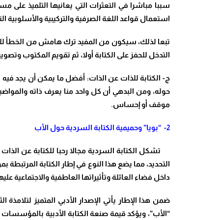
سببا مباشرا في التعثرات التي يعانيها التلميذ على مست
استعمال قواعد اللغة الصرفية والتركيبية والأسلوبية الت
تبعا لذلك، سيكون من المفيد ترك هامش من الخطأ للتل
التدخل للحفز على الكتابة أولا، ثم تقويم المكتوب وتصويبه
ج‌- الكتابة للذات عن الذات: أفضل ما يمكن أن يجد فيه 
حوله، ومن البدهي أن كل واحد منا يعرف ذاته والمواضيع
موقف أو إحساس.
2-
“بويا” وحميمية الكتابة السردية حول الأب
تشكل الكتابة السردية مجالا رحبا للكتابة عن الذات و
التحديد، مما يضع هذا النوع في إطار الكتابة المرتبطة بموض
داخل فضاء العائلة وتأثيراتها العاطفية والاجتماعية عليها
ضمن هذا الإطار يأتي الإصدار الأدبي المتميز لتلامذة ا
“الأب”، ويؤكد قيمة صنعة الكتابة الأدبية بالمؤسسات