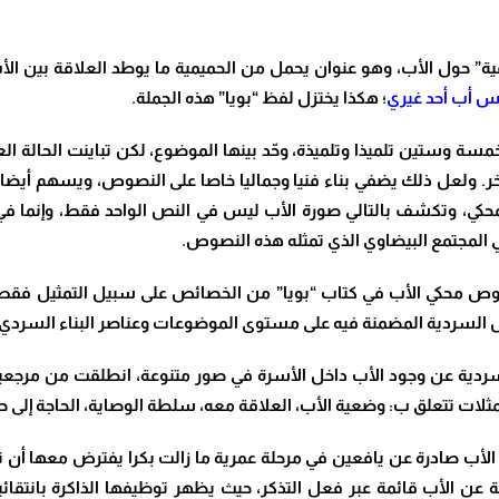
جماعية” حول الأب، وهو عنوان يحمل من الحميمية ما يوطد العلاقة بين ا
ليس أب أحد غيري
؛ هكذا يختزل لفظ “بويا” هذه الجملة.
ستين تلميذا وتلميذة، وحّد بينها الموضوع، لكن تباينت الحالة العاطف
ر. ولعل ذلك يضفي بناء فنيا وجماليا خاصا على النصوص، ويسهم أيضا 
بة المحكي، وتكشف بالتالي صورة الأب ليس في النص الواحد فقط، وإن
ي المجتمع البيضاوي الذي تمثله هذه النصوص.
ص محكي الأب في كتاب “بويا” من الخصائص على سبيل التمثيل فقط، 
لسردية المضمنة فيه على مستوى الموضوعات وعناصر البناء السردي:
السردية عن وجود الأب داخل الأسرة في صور متنوعة، انطلقت من مرجع
ثلات تتعلق ب: وضعية الأب، العلاقة معه، سلطة الوصاية، الحاجة إلى حم
لأب صادرة عن يافعين في مرحلة عمرية ما زالت بكرا يفترض معها أن تكو
 الأب قائمة عبر فعل التذكر، حيث يظهر توظيفها الذاكرة بانتقائية