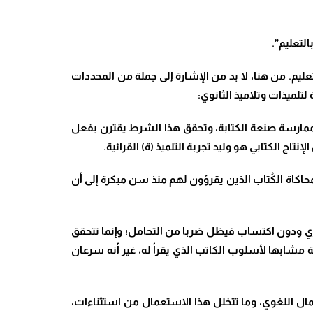
لتعليم”.
تعليم. من هنا، لا بد من الإشارة إلى جملة من المحددات
لتلميذات وتلاميذ الثانوي:
على ممارسة صنعة الكتابة، وتحقق هذا الشرط يقترن بفعل
اج الكتابي هو وليد تجربة التلميذ (ة) القرائية.
بمحاكاة الكُتاب الذين يقرؤون لهم منذ سن مبكرة إلى أن
طري ودون اكتساب فيظل ضربا من التحامل؛ وإنما تتحقق
ية مشابها لأسلوب الكاتب الذي يقرأ له، غير أنه سرعان
ال اللغوي، وما تتخلل هذا الاستعمال من استثناءات،