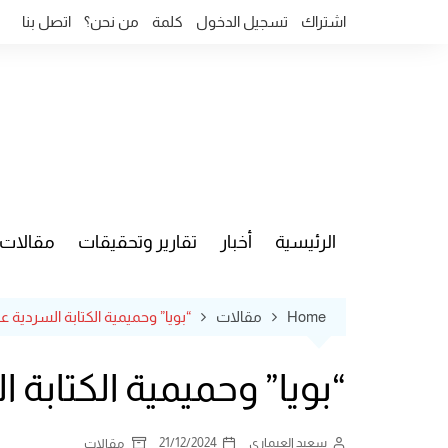
Ski
اشتراك
تسجيل الدخول
كلمة
من نحن؟
اتصل بنا
t
conten
الرئيسية
أخبار
تقارير وتحقيقات
مقالات
قضايا وآ
Home
مقالات
“بويا” وحميمية الكتابة السردية عن
“بويا” وحميمية الكتابة 
سعيد العيماري
21/12/2024
مقالات