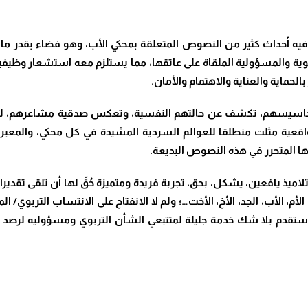
 فيه أحداث كثير من النصوص المتعلقة بمحكي الأب، وهو فضاء بقدر ما
بوية والمسؤولية الملقاة على عاتقها، مما يستلزم معه استشعار وظيف
حماية والعناية والاهتمام والأمان.
ن أحاسيسهم، تكشف عن حالتهم النفسية، وتعكس صدقية مشاعرهم، لذ
اقعية مثلت منطلقا للعوالم السردية المشيدة في كل محكي، والمعبر ع
لها المتحرر في هذه النصوص البديعة.
تلاميذ يافعين، يشكل، بحق، تجربة فريدة ومتميزة حُقّ لها أن تلقى تقدير
م، الأب، الجد، الأخ، الأخت…؛ ولم لا الانفتاح على الانتساب التربوي/ 
ص ستقدم بلا شك خدمة جليلة لمتتبعي الشأن التربوي ومسؤوليه لرصد