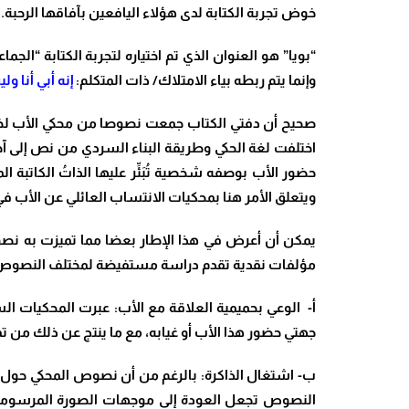
خوض تجربة الكتابة لدى هؤلاء اليافعين بآفاقها الرحبة.
“بويا” هو العنوان الذي تم اختياره لتجربة الكتابة “ال
وإنما يتم ربطه بياء الامتلاك/ ذات المتكلم:
إنه أبي أنا و
صحيح أن دفتي الكتاب جمعت نصوصا من محكي الأب لخمسة و
اختلفت لغة الحكي وطريقة البناء السردي من نص إلى آخ
حضور الأب بوصفه شخصية تُبَئِّر عليها الذاتُ الكات
ويتعلق الأمر هنا بمحكيات الانتساب العائلي عن الأب ف
يمكن أن أعرض في هذا الإطار بعضا مما تميزت به نصو
مؤلفات نقدية تقدم دراسة مستفيضة لمختلف النصوص ا
أ‌- الوعي بحميمية العلاقة مع الأب: عبرت المحكيات 
جهتي حضور هذا الأب أو غيابه، مع ما ينتج عن ذلك من تم
ب‌- اشتغال الذاكرة: بالرغم من أن نصوص المحكي حول ا
النصوص تجعل العودة إلى موجهات الصورة المرسومة عن