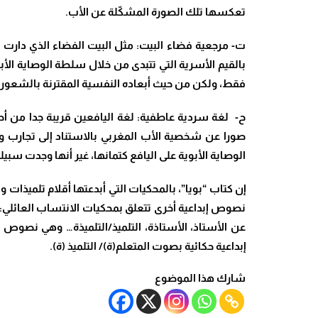
تعكسها تلك الصورة المشكّلة عن الأب.
ت‌- مرجعية فضاء البيت: مثل البيت الفضاء الذي دارت
بالقيم الأسرية التي تتبدى من خلال سلطة الوصاية الأ
فقط، ولكن من حيث أبعاده النفسية المقترنة بالشعور بال
ح‌- لغة سردية عاطفية: لغة اليافعين قريبة جدا م
صورا عن شخصية الأب المغربي بالاستناد إلى تجارب و
الوصاية الأبوية على اليافع كتمانها، غير أنها وجدت سبي
إن كتاب “بويا”، بالمحكيات التي أبدعتها أقلام تلميذات و
نصوص إبداعية أخرى تتعلق بمحكيات الانتساب العائلي: الأ
عن الأستاذ، الأستاذة، التلميذ/التلميذة… وهي نصو
إبداعية حكائية بصوت المتعلم(ة)/ التلميذ (ة).
شارك هذا الموضوع