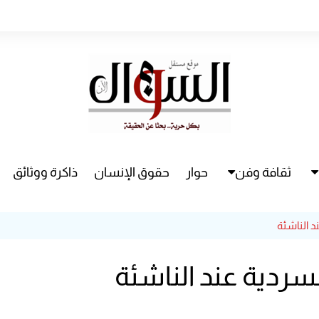
ثقافة وفن
حوار
حقوق الإنسان
ذاكرة ووثائق
راء
سينما
د الناشئة
مسرح
السردية عند الناشئة