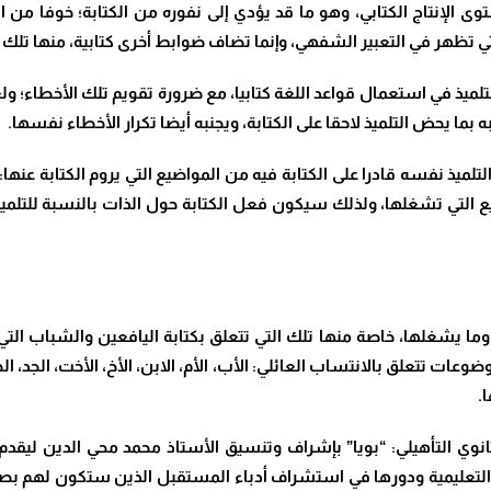
وى الإنتاج الكتابي، وهو ما قد يؤدي إلى نفوره من الكتابة؛ خوفا من ا
ي تظهر في التعبير الشفهي، وإنما تضاف ضوابط أخرى كتابية، منها تلك ال
ميذ في استعمال قواعد اللغة كتابيا، مع ضرورة تقويم تلك الأخطاء؛ 
 بما يحض التلميذ لاحقا على الكتابة، ويجنبه أيضا تكرار الأخطاء نفسها.
التلميذ نفسه قادرا على الكتابة فيه من المواضيع التي يروم الكتابة عنه
 التي تشغلها، ولذلك سيكون فعل الكتابة حول الذات بالنسبة للتلميذ أ
ما يشغلها، خاصة منها تلك التي تتعلق بكتابة اليافعين والشباب التي 
وعات تتعلق بالانتساب العائلي: الأب، الأم، الابن، الأخ، الأخت، الجد، الجد
.
لثانوي التأهيلي: “بويا” بإشراف وتنسيق الأستاذ محمد محي الدين ليقدم
 التعليمية ودورها في استشراف أدباء المستقبل الذين ستكون لهم بصم